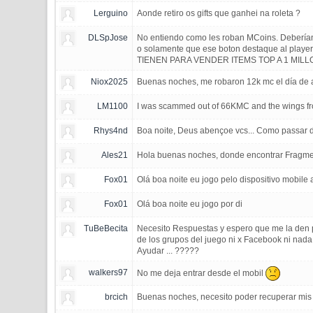
Lerguino
Aonde retiro os gifts que ganhei na roleta ?
DLSpJose
No entiendo como les roban MCoins. Deberían,
o solamente que ese boton destaque al playe
TIENEN PARA VENDER ITEMS TOP A 1 MILLON
Niox2025
Buenas noches, me robaron 12k mc el día de 
LM1100
I was scammed out of 66KMC and the wings fr
Rhys4nd
Boa noite, Deus abençoe vcs... Como passar 
Ales21
Hola buenas noches, donde encontrar Fragmen
Fox01
Olá boa noite eu jogo pelo dispositivo mobi
Fox01
Olá boa noite eu jogo por di
TuBeBecita
Necesito Respuestas y espero que me la den p
de los grupos del juego ni x Facebook ni nad
Ayudar ... ?????
walkers97
No me deja entrar desde el mobil
brcich
Buenas noches, necesito poder recuperar mis 