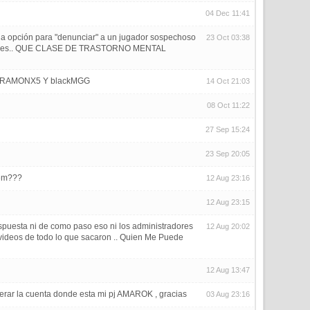
04 Dec 11:41
na opción para "denunciar" a un jugador sospechoso
23 Oct 03:38
o decir es.. QUE CLASE DE TRASTORNO MENTAL
as, XRAMONX5 Y blackMGG
14 Oct 21:03
08 Oct 11:22
27 Sep 15:24
23 Sep 20:05
gem???
12 Aug 23:16
12 Aug 23:15
spuesta ni de como paso eso ni los administradores
12 Aug 20:02
videos de todo lo que sacaron .. Quien Me Puede
12 Aug 13:47
perar la cuenta donde esta mi pj AMAROK , gracias
03 Aug 23:16