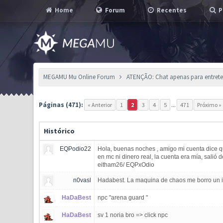
Home
Forum
Recentes
P
MEGAMU Mu Online Forum
ATENÇÃO: Chat apenas para entreten
Páginas (471):
« Anterior
1
2
3
4
5
...
471
Próximo »
Histórico
EQPodio22
Hola, buenas noches , amigo mi cuenta dice que
en mc ni dinero real, la cuenta era mía, salió
eitham26/ EQPxOdio
n0vasl
Hadabest. La maquina de chaos me borro un ite
HaDaBest
npc "arena guard "
HaDaBest
sv 1 noria bro => click npc