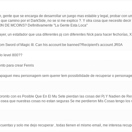
 gente que se encarga de desarrollar un juego mas estable y legal, probar con u
r que camino por el DarkSide, no se si me explico ?. Y otra cosa que necesit
 DE MCOINS? Definitivamente "La Gente Esta Loca"
ayer, un estafador que usa diferentes pj con diferentes Nick para hacer fechorí
om Sword of Magic III. Can his account be banned?Recipient's account JR0A
do level 800??
to para crear Fenris
le apaguei meu personagem sem querer tem possibilidade de recuperar o persona
ronto con es Posible Que En El Mu Sete pierdan las cosas del Pj Y Nadien de Re
a osea que nuestras cosas no estan seguras Se me perdieron Mis Cosas tengo los 
cuentas y solo me dejo recuperar , todas tienen el mismo email, me interesa recu