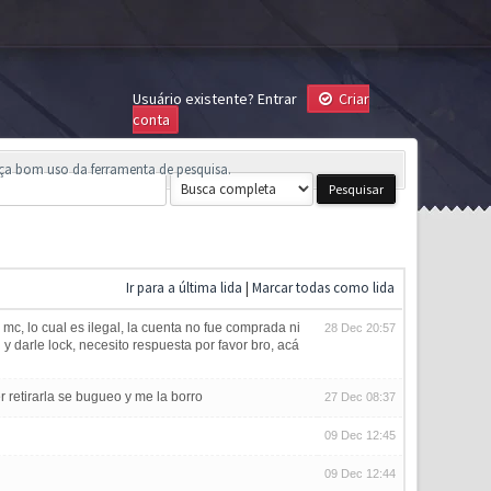
Usuário existente?
Entrar
Criar
conta
aça bom uso da ferramenta de pesquisa.
Ir para a última lida
|
Marcar todas como lida
mc, lo cual es ilegal, la cuenta no fue comprada ni
28 Dec 20:57
y darle lock, necesito respuesta por favor bro, acá
 retirarla se bugueo y me la borro
27 Dec 08:37
09 Dec 12:45
09 Dec 12:44