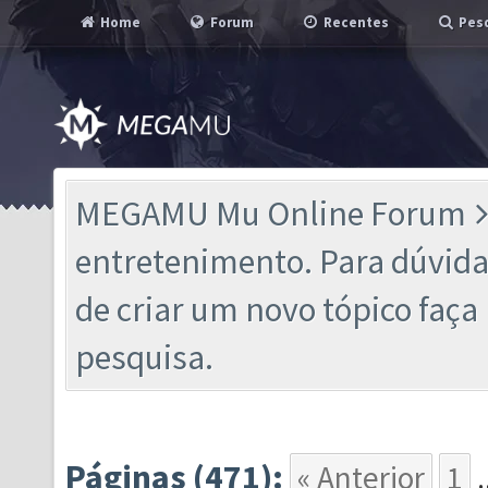
Home
Forum
Recentes
Pesq
MEGAMU Mu Online Forum
entretenimento. Para dúvidas
de criar um novo tópico faç
pesquisa.
Páginas (471):
« Anterior
1
.