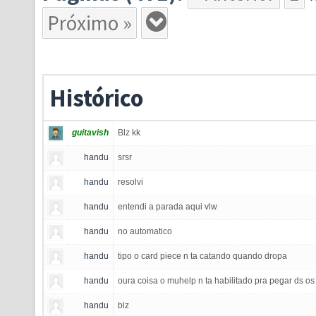
Próximo »
Histórico
guitavish
Blz kk
handu
srsr
handu
resolvi
handu
entendi a parada aqui vlw
handu
no automatico
handu
tipo o card piece n ta catando quando dropa
handu
oura coisa o muhelp n ta habilitado pra pegar ds o
handu
blz