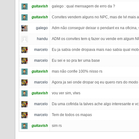
guitavish
galego : qual mensagem de erro da ?
guitavish
Convites vendem alguns no NPC, mas de lvl mais al
galego
Adm não conseguir deixar o pendant ex na oficina, 
handu
ADM os convites tem q fazer ou vende em algum 
marcelo
Eu ja sabia onde dropava mais nao sabia qual mo
marcelo
Eu sei e so pra ter uma base
guitavish
mas não confie 100% nisso rs
marcelo
Agora ja sei onde dropar oq eu quero rsrs do modo 
guitavish
vou ver sim, vlws
marcelo
Da uma cofirida la talves ache algo interesante e v
marcelo
Tem de todos os mapas
guitavish
sim rs