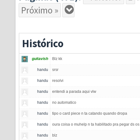
Próximo »
Histórico
guitavish
Blz kk
handu
srsr
handu
resolvi
handu
entendi a parada aqui vlw
handu
no automatico
handu
tipo o card piece n ta catando quando dropa
handu
oura coisa o muhelp n ta habilitado pra pegar ds o
handu
blz