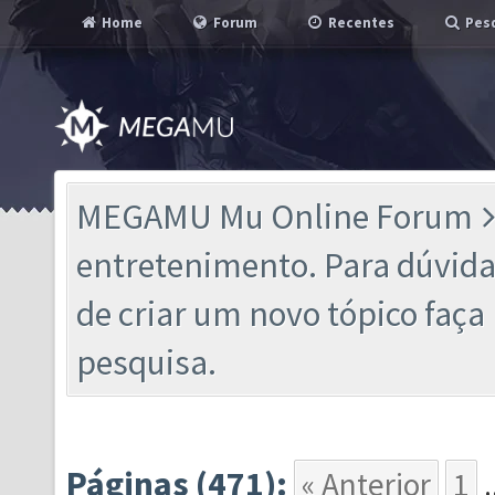
Home
Forum
Recentes
Pesq
MEGAMU Mu Online Forum
entretenimento. Para dúvidas
de criar um novo tópico faç
pesquisa.
Páginas (471):
« Anterior
1
.