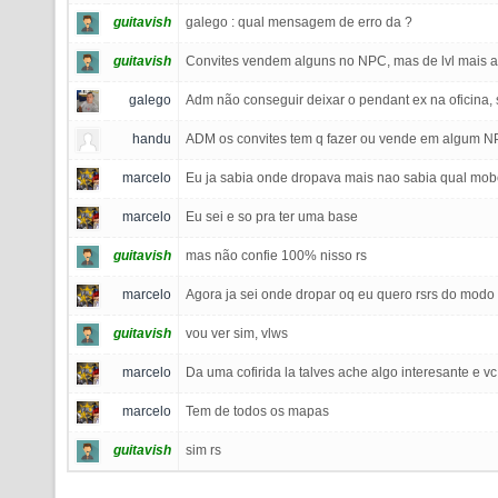
guitavish
galego : qual mensagem de erro da ?
guitavish
Convites vendem alguns no NPC, mas de lvl mais al
galego
Adm não conseguir deixar o pendant ex na oficina, 
handu
ADM os convites tem q fazer ou vende em algum 
marcelo
Eu ja sabia onde dropava mais nao sabia qual mo
marcelo
Eu sei e so pra ter uma base
guitavish
mas não confie 100% nisso rs
marcelo
Agora ja sei onde dropar oq eu quero rsrs do modo 
guitavish
vou ver sim, vlws
marcelo
Da uma cofirida la talves ache algo interesante e v
marcelo
Tem de todos os mapas
guitavish
sim rs