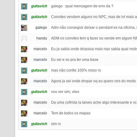
guitavish
galego : qual mensagem de erro da ?
guitavish
Convites vendem alguns no NPC, mas de lvl mais al
galego
Adm não conseguir deixar o pendant ex na oficina, 
handu
ADM os convites tem q fazer ou vende em algum 
marcelo
Eu ja sabia onde dropava mais nao sabia qual mo
marcelo
Eu sei e so pra ter uma base
guitavish
mas não confie 100% nisso rs
marcelo
Agora ja sei onde dropar oq eu quero rsrs do modo 
guitavish
vou ver sim, vlws
marcelo
Da uma cofirida la talves ache algo interesante e v
marcelo
Tem de todos os mapas
guitavish
sim rs