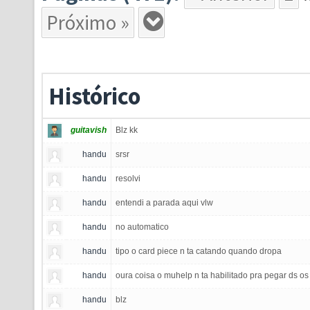
Próximo »
Histórico
guitavish
Blz kk
handu
srsr
handu
resolvi
handu
entendi a parada aqui vlw
handu
no automatico
handu
tipo o card piece n ta catando quando dropa
handu
oura coisa o muhelp n ta habilitado pra pegar ds o
handu
blz