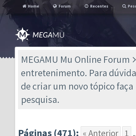
Home
Forum
Recentes
Pesq
MEGAMU Mu Online Forum
entretenimento. Para dúvidas
de criar um novo tópico faç
pesquisa.
Páginas (471):
« Anterior
1
.