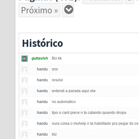
Próximo »
Histórico
guitavish
Blz kk
handu
srsr
handu
resolvi
handu
entendi a parada aqui vlw
handu
no automatico
handu
tipo o card piece n ta catando quando dropa
handu
oura coisa o muhelp n ta habilitado pra pegar ds o
handu
blz