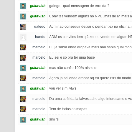
guitavish
galego : qual mensagem de erro da ?
guitavish
Convites vendem alguns no NPC, mas de lvl mais al
galego
Adm não conseguir deixar o pendant ex na oficina, 
handu
ADM os convites tem q fazer ou vende em algum 
marcelo
Eu ja sabia onde dropava mais nao sabia qual mo
marcelo
Eu sei e so pra ter uma base
guitavish
mas não confie 100% nisso rs
marcelo
Agora ja sei onde dropar oq eu quero rsrs do modo 
guitavish
vou ver sim, vlws
marcelo
Da uma cofirida la talves ache algo interesante e v
marcelo
Tem de todos os mapas
guitavish
sim rs