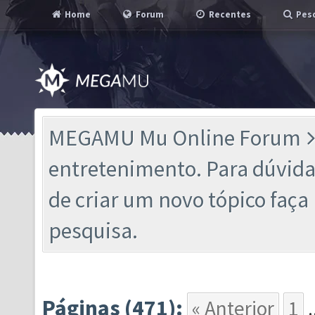
Home
Forum
Recentes
Pesq
MEGAMU Mu Online Forum
entretenimento. Para dúvidas
de criar um novo tópico faç
pesquisa.
Páginas (471):
« Anterior
1
.