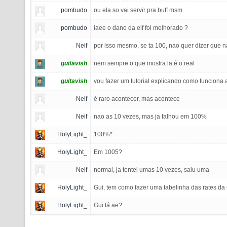
pombudo
ou ela so vai servir pra buff msm
pombudo
iaee o dano da elf foi melhorado ?
Neif
por isso mesmo, se ta 100, nao quer dizer que na
guitavish
nem sempre o que mostra la é o real
guitavish
vou fazer um tutorial explicando como funcion
Neif
é raro acontecer, mas acontece
Neif
nao as 10 vezes, mas ja falhou em 100%
HolyLight_
100%*
HolyLight_
Em 1005?
Neif
normal, ja tentei umas 10 vezes, saiu uma
HolyLight_
Gui, tem como fazer uma tabelinha das rates d
HolyLight_
Gui tá ae?