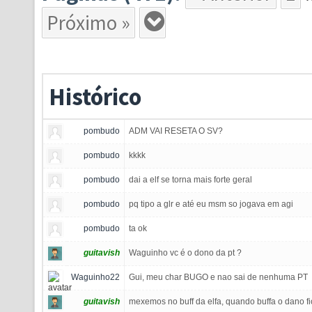
Próximo »
Histórico
pombudo
ADM VAI RESETA O SV?
pombudo
kkkk
pombudo
dai a elf se torna mais forte geral
pombudo
pq tipo a glr e até eu msm so jogava em agi
pombudo
ta ok
guitavish
Waguinho vc é o dono da pt ?
Waguinho22
Gui, meu char BUGO e nao sai de nenhuma PT
guitavish
mexemos no buff da elfa, quando buffa o dano fi