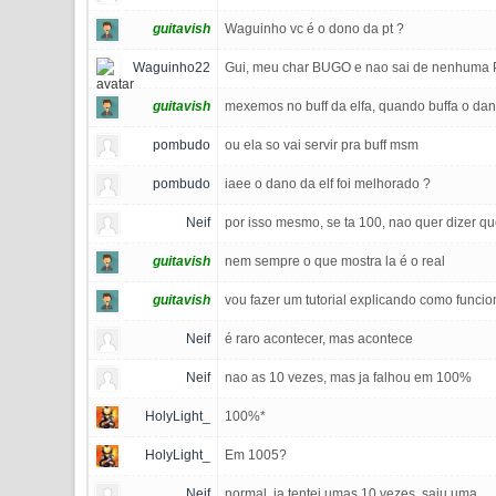
guitavish
Waguinho vc é o dono da pt ?
Waguinho22
Gui, meu char BUGO e nao sai de nenhuma 
guitavish
mexemos no buff da elfa, quando buffa o dan
pombudo
ou ela so vai servir pra buff msm
pombudo
iaee o dano da elf foi melhorado ?
Neif
por isso mesmo, se ta 100, nao quer dizer qu
guitavish
nem sempre o que mostra la é o real
guitavish
vou fazer um tutorial explicando como func
Neif
é raro acontecer, mas acontece
Neif
nao as 10 vezes, mas ja falhou em 100%
HolyLight_
100%*
HolyLight_
Em 1005?
Neif
normal, ja tentei umas 10 vezes, saiu uma