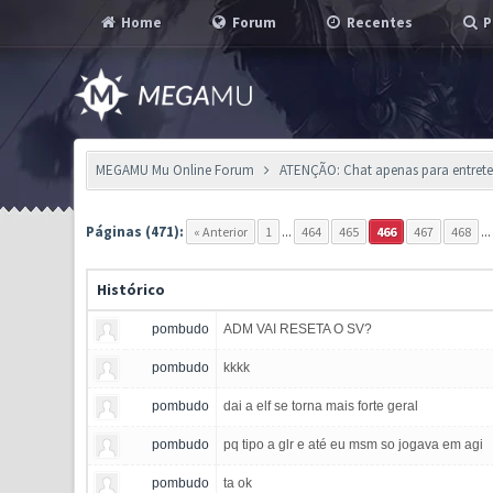
Home
Forum
Recentes
P
MEGAMU Mu Online Forum
ATENÇÃO: Chat apenas para entreten
Páginas (471):
« Anterior
1
...
464
465
466
467
468
..
Histórico
pombudo
ADM VAI RESETA O SV?
pombudo
kkkk
pombudo
dai a elf se torna mais forte geral
pombudo
pq tipo a glr e até eu msm so jogava em agi
pombudo
ta ok