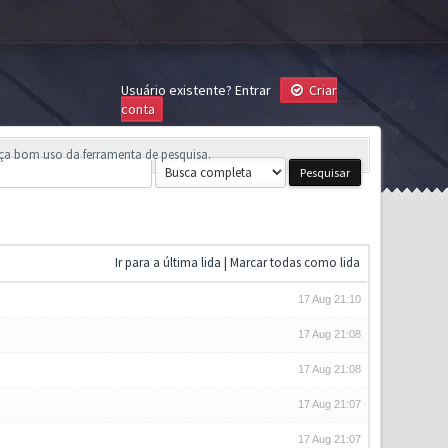
Usuário existente?
Entrar
Criar
conta
aça bom uso da ferramenta de pesquisa.
Ir para a última lida
|
Marcar todas como lida
17 Aug 21:10
17 Aug 21:08
17 Aug 21:08
17 Aug 21:07
17 Aug 21:07