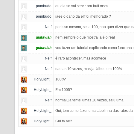
pombudo
ou ela so vai servir pra buff msm
pombudo
iaee o dano da elf foi melhorado ?
Neif
por isso mesmo, se ta 100, nao quer dizer que na
guitavish
nem sempre o que mostra la é o real
guitavish
vou fazer um tutorial explicando como funcion
Neif
é raro acontecer, mas acontece
Neif
nao as 10 vezes, mas ja falhou em 100%
HolyLight_
100%*
HolyLight_
Em 1005?
Neif
normal, ja tentei umas 10 vezes, saiu uma
HolyLight_
Gui, tem como fazer uma tabelinha das rates d
HolyLight_
Gui tá ae?