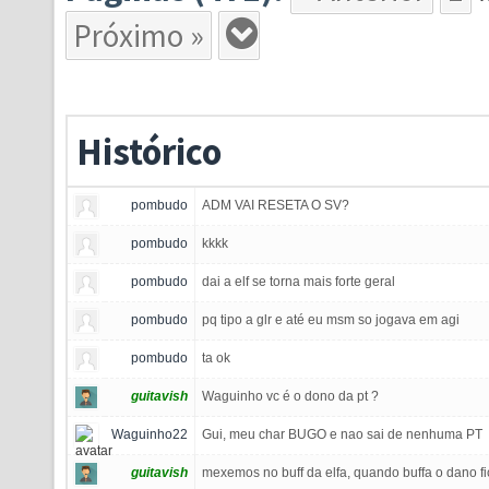
Próximo »
Histórico
pombudo
ADM VAI RESETA O SV?
pombudo
kkkk
pombudo
dai a elf se torna mais forte geral
pombudo
pq tipo a glr e até eu msm so jogava em agi
pombudo
ta ok
guitavish
Waguinho vc é o dono da pt ?
Waguinho22
Gui, meu char BUGO e nao sai de nenhuma PT
guitavish
mexemos no buff da elfa, quando buffa o dano fi