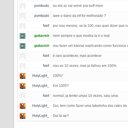
pombudo
ou ela so vai servir pra buff msm
pombudo
iaee o dano da elf foi melhorado ?
Neif
por isso mesmo, se ta 100, nao quer dizer que na
guitavish
nem sempre o que mostra la é o real
guitavish
vou fazer um tutorial explicando como funcion
Neif
é raro acontecer, mas acontece
Neif
nao as 10 vezes, mas ja falhou em 100%
HolyLight_
100%*
HolyLight_
Em 1005?
Neif
normal, ja tentei umas 10 vezes, saiu uma
HolyLight_
Gui, tem como fazer uma tabelinha das rates d
HolyLight_
Gui tá ae?