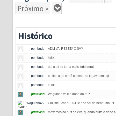
Próximo »
Histórico
pombudo
ADM VAI RESETA O SV?
pombudo
kkkk
pombudo
dai a elf se torna mais forte geral
pombudo
pq tipo a glr e até eu msm so jogava em agi
pombudo
ta ok
guitavish
Waguinho vc é o dono da pt ?
Waguinho22
Gui, meu char BUGO e nao sai de nenhuma PT
guitavish
mexemos no buff da elfa, quando buffa o dano fi