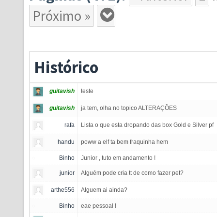
Próximo »
Histórico
guitavish
teste
guitavish
ja tem, olha no topico ALTERAÇÕES
rafa
Lista o que esta dropando das box Gold e Silver pf
handu
poww a elf ta bem fraquinha hem
Binho
Junior , tuto em andamento !
junior
Alguém pode cria tt de como fazer pet?
arthe556
Alguem ai ainda?
Binho
eae pessoal !