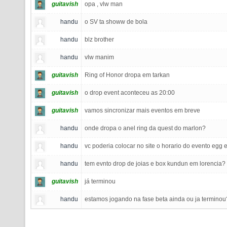
guitavish
opa , vlw man
handu
o SV ta showw de bola
handu
blz brother
handu
vlw manim
guitavish
Ring of Honor dropa em tarkan
guitavish
o drop event aconteceu as 20:00
guitavish
vamos sincronizar mais eventos em breve
handu
onde dropa o anel ring da quest do marlon?
handu
vc poderia colocar no site o horario do evento egg
handu
tem evnto drop de joias e box kundun em lorencia? 
guitavish
já terminou
handu
estamos jogando na fase beta ainda ou ja terminou