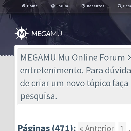
Home
Forum
Recentes
Pesq
MEGAMU Mu Online Forum
entretenimento. Para dúvidas
de criar um novo tópico faç
pesquisa.
Páginas (471):
« Anterior
1
.