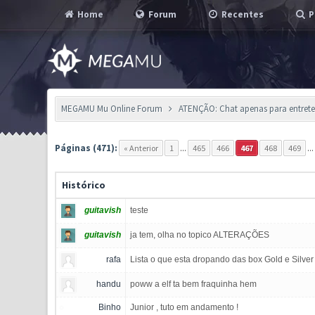
Home
Forum
Recentes
P
MEGAMU Mu Online Forum
ATENÇÃO: Chat apenas para entreten
Páginas (471):
« Anterior
1
...
465
466
467
468
469
..
Histórico
guitavish
teste
guitavish
ja tem, olha no topico ALTERAÇÕES
rafa
Lista o que esta dropando das box Gold e Silver
handu
poww a elf ta bem fraquinha hem
Binho
Junior , tuto em andamento !