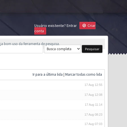
Usuário existente?
Entrar
Criar
conta
aça bom uso da ferramenta de pesquisa.
Ir para a última lida
|
Marcar todas como lida
17 Aug 12:55
17 Aug 12:08
17 Aug 11:14
17 Aug 08:23
17 Aug 07:03