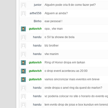
junior
Alguém pode cria tt de como fazer pet?
arthe556
Alguem ai ainda?
Binho
eae pessoal !
guitavish
opa , vlw man
handu
o SV ta showw de bola
handu
blz brother
handu
vlw manim
guitavish
Ring of Honor dropa em tarkan
guitavish
o drop event aconteceu as 20:00
guitavish
vamos sincronizar mais eventos em breve
handu
onde dropa o anel ring da quest do marlon?
handu
vc poderia colocar no site o horario do evento 
handu
tem evnto drop de joias e box kundun em lorenci