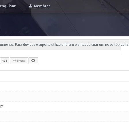
esquisar
Membros
imento. Para dúvidas e suporte utilize o fórum e antes de criar um novo tópico f
.
471
Próximo »
 pf