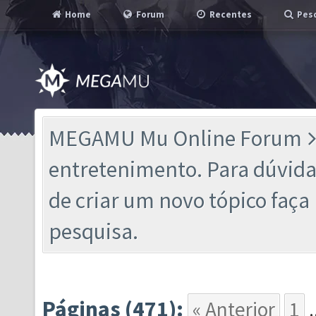
Home
Forum
Recentes
Pesq
MEGAMU Mu Online Forum
entretenimento. Para dúvidas
de criar um novo tópico faç
pesquisa.
Páginas (471):
« Anterior
1
.