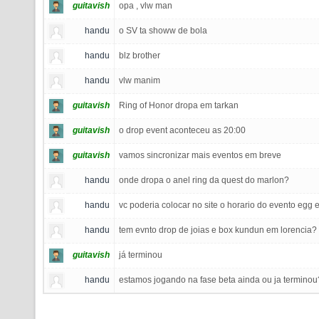
guitavish
opa , vlw man
handu
o SV ta showw de bola
handu
blz brother
handu
vlw manim
guitavish
Ring of Honor dropa em tarkan
guitavish
o drop event aconteceu as 20:00
guitavish
vamos sincronizar mais eventos em breve
handu
onde dropa o anel ring da quest do marlon?
handu
vc poderia colocar no site o horario do evento egg
handu
tem evnto drop de joias e box kundun em lorencia? 
guitavish
já terminou
handu
estamos jogando na fase beta ainda ou ja terminou