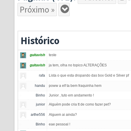
Próximo »
Histórico
guitavish
teste
guitavish
ja tem, olha no topico ALTERAÇÕES
rafa
Lista o que esta dropando das box Gold e Silver pf
handu
poww a elf ta bem fraquinha hem
Binho
Junior , tuto em andamento !
junior
Alguém pode cria tt de como fazer pet?
arthe556
Alguem ai ainda?
Binho
eae pessoal !