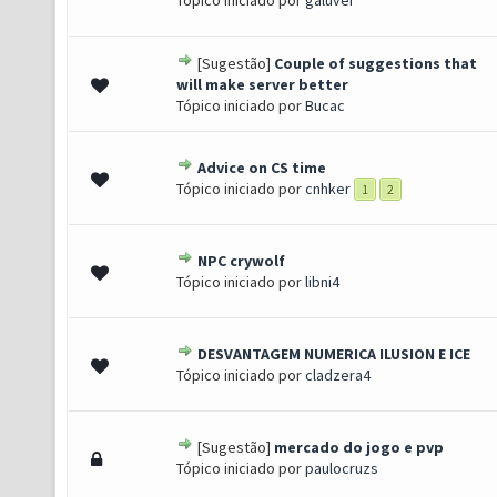
Tópico iniciado por
galuvei
[Sugestão]
Couple of suggestions that
(s) - 5 de 5 em média
1
2
3
4
5
will make server better
Tópico iniciado por
Bucac
Advice on CS time
(s) - 5 de 5 em média
1
2
3
4
5
Tópico iniciado por
cnhker
1
2
NPC crywolf
 de 5 em média
1
2
3
4
5
Tópico iniciado por
libni4
DESVANTAGEM NUMERICA ILUSION E ICE
 de 5 em média
1
2
3
4
5
Tópico iniciado por
cladzera4
[Sugestão]
mercado do jogo e pvp
 de 5 em média
1
2
3
4
5
Tópico iniciado por
paulocruzs