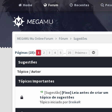
Home
Forum
Recentes
Pesq
MEGAMU Mu Online Forum
Fórum
Sugestões
Páginas (25):
1
2
3
4
5
...
25
Próximo »
Sugestões
Tópico
/
Autor
Tópicos Importantes
[Sugestão]
[Fixo] Leia antes de criar um
 de 5 em média
1
2
3
4
5
tópico de sugestões
Tópico iniciado por
DreikeR