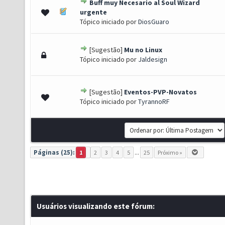
Buff muy Necesario al Soul Wizard
 de 5 em média
1
2
3
4
5
urgente
Tópico iniciado por
DiosGuaro
[Sugestão]
Mu no Linux
 de 5 em média
1
2
3
4
5
Tópico iniciado por
Jaldesign
[Sugestão]
Eventos-PVP-Novatos
 de 5 em média
1
2
3
4
5
Tópico iniciado por
TyrannoRF
Páginas (25):
1
2
3
4
5
...
25
Próximo »
Usuários visualizando este fórum: