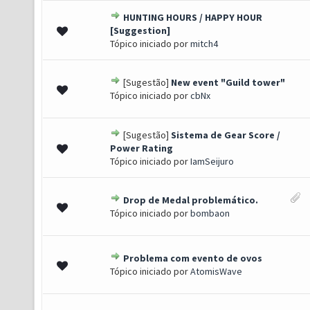
HUNTING HOURS / HAPPY HOUR
 de 5 em média
1
2
3
4
5
[Suggestion]
Tópico iniciado por
mitch4
[Sugestão]
New event "Guild tower"
 de 5 em média
1
2
3
4
5
Tópico iniciado por
cbNx
[Sugestão]
Sistema de Gear Score /
(s) - 5 de 5 em média
1
2
3
4
5
Power Rating
Tópico iniciado por
IamSeijuro
Drop de Medal problemático.
(s) - 5 de 5 em média
1
2
3
4
5
Tópico iniciado por
bombaon
Problema com evento de ovos
 de 5 em média
1
2
3
4
5
Tópico iniciado por
AtomisWave