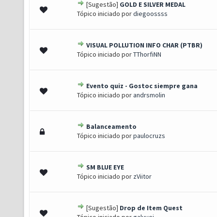
[Sugestão]
GOLD E SILVER MEDAL
 de 5 em média
1
2
3
4
5
Tópico iniciado por
diegoossss
VISUAL POLLUTION INFO CHAR (PTBR)
 de 5 em média
1
2
3
4
5
Tópico iniciado por
TThorfiNN
Evento quiz - Gostoc siempre gana
 de 5 em média
1
2
3
4
5
Tópico iniciado por
andrsmolin
Balanceamento
 de 5 em média
1
2
3
4
5
Tópico iniciado por
paulocruzs
SM BLUE EYE
 de 5 em média
1
2
3
4
5
Tópico iniciado por
zViitor
[Sugestão]
Drop de Item Quest
) - 4 de 5 em média
1
2
3
4
5