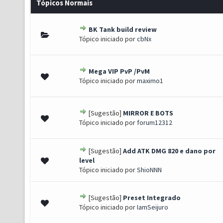
Tópicos Normais
BK Tank build review
 de 5 em média
1
2
3
4
5
Tópico iniciado por
cbNx
Mega VIP PvP /PvM
 de 5 em média
1
2
3
4
5
Tópico iniciado por
maximo1
[Sugestão]
MIRROR E BOTS
1 de 5 em média
1
2
3
4
5
Tópico iniciado por
forum12312
[Sugestão]
Add ATK DMG 820 e dano por
 de 5 em média
1
2
3
4
5
level
Tópico iniciado por
ShioNNN
[Sugestão]
Preset Integrado
(s) - 5 de 5 em média
1
2
3
4
5
Tópico iniciado por
IamSeijuro