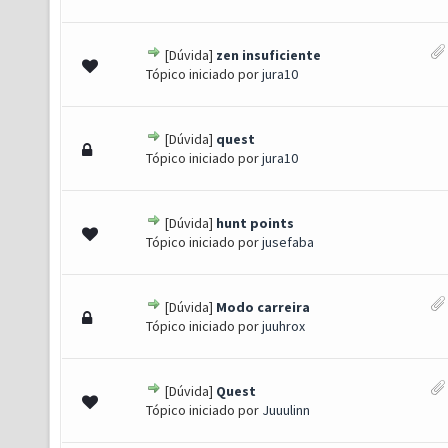
[Dúvida]
zen insuficiente
 0 de 5 em média
1
2
3
4
5
Tópico iniciado por
jura10
[Dúvida]
quest
 0 de 5 em média
1
2
3
4
5
Tópico iniciado por
jura10
[Dúvida]
hunt points
 0 de 5 em média
1
2
3
4
5
Tópico iniciado por
jusefaba
[Dúvida]
Modo carreira
 0 de 5 em média
1
2
3
4
5
Tópico iniciado por
juuhrox
[Dúvida]
Quest
 0 de 5 em média
1
2
3
4
5
Tópico iniciado por
Juuulinn