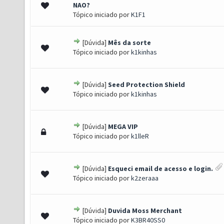
 0 de 5 em média
1
2
3
4
5
NAO?
Tópico iniciado por
K1F1
[Dúvida]
Mês da sorte
 0 de 5 em média
1
2
3
4
5
Tópico iniciado por
k1kinhas
[Dúvida]
Seed Protection Shield
 0 de 5 em média
1
2
3
4
5
Tópico iniciado por
k1kinhas
[Dúvida]
MEGA VIP
 0 de 5 em média
1
2
3
4
5
Tópico iniciado por
k1lleR
[Dúvida]
Esqueci email de acesso e login.
 0 de 5 em média
1
2
3
4
5
Tópico iniciado por
k2zeraaa
[Dúvida]
Duvida Moss Merchant
 0 de 5 em média
1
2
3
4
5
Tópico iniciado por
K3BR40SS0