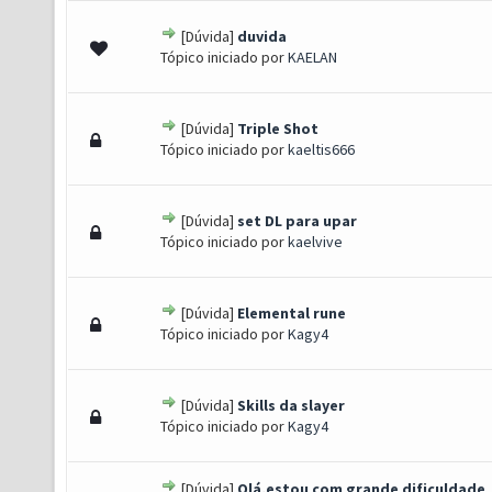
[Dúvida]
duvida
 0 de 5 em média
1
2
3
4
5
Tópico iniciado por
KAELAN
[Dúvida]
Triple Shot
 0 de 5 em média
1
2
3
4
5
Tópico iniciado por
kaeltis666
[Dúvida]
set DL para upar
 0 de 5 em média
1
2
3
4
5
Tópico iniciado por
kaelvive
[Dúvida]
Elemental rune
 0 de 5 em média
1
2
3
4
5
Tópico iniciado por
Kagy4
[Dúvida]
Skills da slayer
 0 de 5 em média
1
2
3
4
5
Tópico iniciado por
Kagy4
[Dúvida]
Olá,estou com grande dificuldade