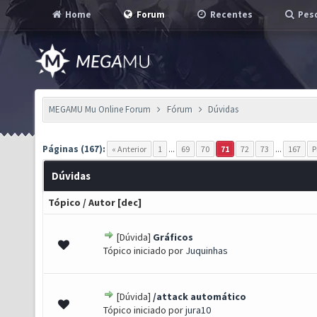
Home
Forum
Recentes
Pesq
MEGAMU Mu Online Forum
Fórum
Dúvidas
Páginas (167):
« Anterior
1
...
69
70
71
72
73
...
167
P
Dúvidas
Tópico
/
Autor
[
dec
]
[Dúvida]
Gráficos
 0 de 5 em média
1
2
3
4
5
Tópico iniciado por
Juquinhas
[Dúvida]
/attack automático
 0 de 5 em média
1
2
3
4
5
Tópico iniciado por
jura10