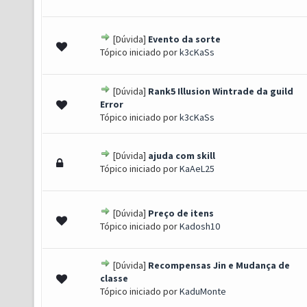
[Dúvida]
Evento da sorte
 0 de 5 em média
1
2
3
4
5
Tópico iniciado por
k3cKaSs
[Dúvida]
Rank5 Illusion Wintrade da guild
 0 de 5 em média
1
2
3
4
5
Error
Tópico iniciado por
k3cKaSs
[Dúvida]
ajuda com skill
 0 de 5 em média
1
2
3
4
5
Tópico iniciado por
KaAeL25
[Dúvida]
Preço de itens
 0 de 5 em média
1
2
3
4
5
Tópico iniciado por
Kadosh10
[Dúvida]
Recompensas Jin e Mudança de
 0 de 5 em média
1
2
3
4
5
classe
Tópico iniciado por
KaduMonte