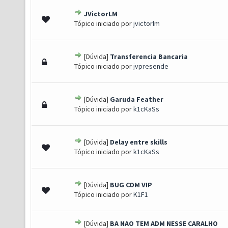
JVictorLM
 0 de 5 em média
1
2
3
4
5
Tópico iniciado por
jvictorlm
[Dúvida]
Transferencia Bancaria
 0 de 5 em média
1
2
3
4
5
Tópico iniciado por
jvpresende
[Dúvida]
Garuda Feather
 0 de 5 em média
1
2
3
4
5
Tópico iniciado por
k1cKaSs
[Dúvida]
Delay entre skills
o(s) - 4 de 5 em média
1
2
3
4
5
Tópico iniciado por
k1cKaSs
[Dúvida]
BUG COM VIP
 0 de 5 em média
1
2
3
4
5
Tópico iniciado por
K1F1
[Dúvida]
BA NAO TEM ADM NESSE CARALHO