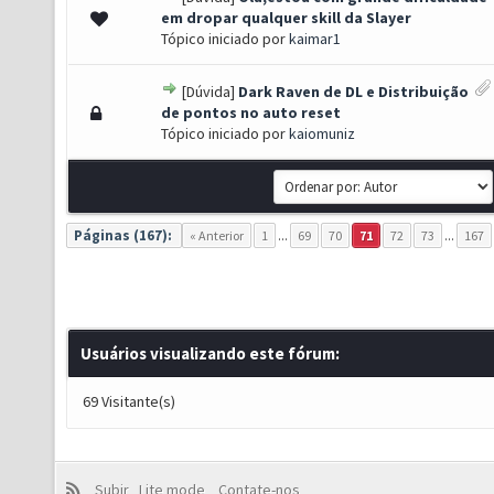
 0 de 5 em média
1
2
3
4
5
em dropar qualquer skill da Slayer
Tópico iniciado por
kaimar1
[Dúvida]
Dark Raven de DL e Distribuição
 0 de 5 em média
1
2
3
4
5
de pontos no auto reset
Tópico iniciado por
kaiomuniz
Páginas (167):
« Anterior
1
...
69
70
71
72
73
...
167
Usuários visualizando este fórum:
69 Visitante(s)
Subir
Lite mode
Contate-nos