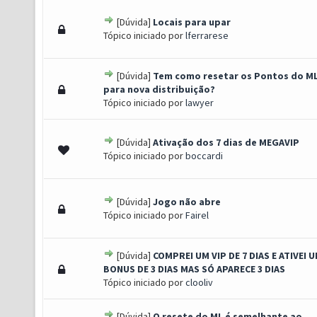
[Dúvida]
Locais para upar
) - 0 de 5 em média
1
2
3
4
5
Tópico iniciado por
lferrarese
[Dúvida]
Tem como resetar os Pontos do M
) - 0 de 5 em média
1
2
3
4
5
para nova distribuição?
Tópico iniciado por
lawyer
[Dúvida]
Ativação dos 7 dias de MEGAVIP
) - 0 de 5 em média
1
2
3
4
5
Tópico iniciado por
boccardi
[Dúvida]
Jogo não abre
) - 0 de 5 em média
1
2
3
4
5
Tópico iniciado por
Fairel
[Dúvida]
COMPREI UM VIP DE 7 DIAS E ATIVEI 
) - 0 de 5 em média
1
2
3
4
5
BONUS DE 3 DIAS MAS SÓ APARECE 3 DIAS
Tópico iniciado por
clooliv
[Dúvida]
O resete do ML é semelhante ao