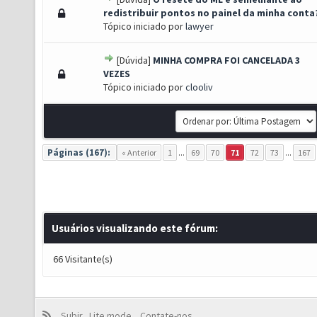
) - 0 de 5 em média
1
2
3
4
5
redistribuir pontos no painel da minha conta
Tópico iniciado por
lawyer
[Dúvida]
MINHA COMPRA FOI CANCELADA 3
) - 0 de 5 em média
1
2
3
4
5
VEZES
Tópico iniciado por
clooliv
Páginas (167):
« Anterior
1
...
69
70
71
72
73
...
167
Usuários visualizando este fórum:
66 Visitante(s)
Subir
Lite mode
Contate-nos