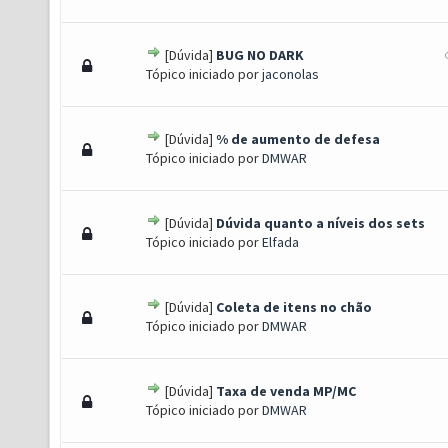
[Dúvida]
BUG NO DARK
) - 0 de 5 em média
1
2
3
4
5
Tópico iniciado por
jaconolas
[Dúvida]
% de aumento de defesa
) - 0 de 5 em média
1
2
3
4
5
Tópico iniciado por
DMWAR
[Dúvida]
Dúvida quanto a níveis dos sets
) - 0 de 5 em média
1
2
3
4
5
Tópico iniciado por
Elfada
[Dúvida]
Coleta de itens no chão
) - 0 de 5 em média
1
2
3
4
5
Tópico iniciado por
DMWAR
[Dúvida]
Taxa de venda MP/MC
) - 0 de 5 em média
1
2
3
4
5
Tópico iniciado por
DMWAR