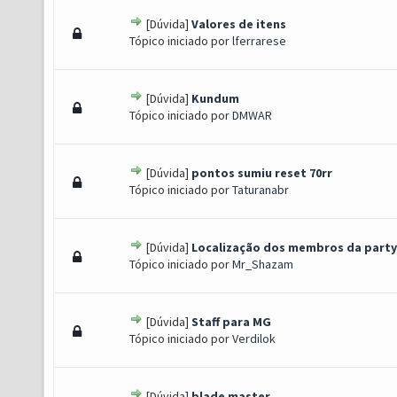
[Dúvida]
Valores de itens
) - 0 de 5 em média
1
2
3
4
5
Tópico iniciado por
lferrarese
[Dúvida]
Kundum
) - 0 de 5 em média
1
2
3
4
5
Tópico iniciado por
DMWAR
[Dúvida]
pontos sumiu reset 70rr
) - 0 de 5 em média
1
2
3
4
5
Tópico iniciado por
Taturanabr
[Dúvida]
Localização dos membros da party
) - 0 de 5 em média
1
2
3
4
5
Tópico iniciado por
Mr_Shazam
[Dúvida]
Staff para MG
) - 0 de 5 em média
1
2
3
4
5
Tópico iniciado por
Verdilok
[Dúvida]
blade master