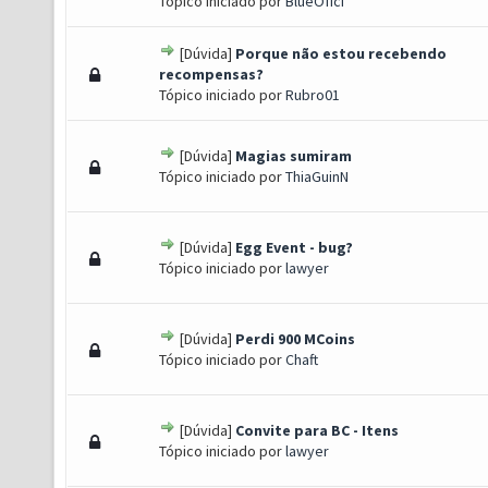
Tópico iniciado por
BlueOfici
[Dúvida]
Porque não estou recebendo
) - 0 de 5 em média
1
2
3
4
5
recompensas?
Tópico iniciado por
Rubro01
[Dúvida]
Magias sumiram
) - 0 de 5 em média
1
2
3
4
5
Tópico iniciado por
ThiaGuinN
[Dúvida]
Egg Event - bug?
) - 0 de 5 em média
1
2
3
4
5
Tópico iniciado por
lawyer
[Dúvida]
Perdi 900 MCoins
) - 0 de 5 em média
1
2
3
4
5
Tópico iniciado por
Chaft
[Dúvida]
Convite para BC - Itens
) - 0 de 5 em média
1
2
3
4
5
Tópico iniciado por
lawyer