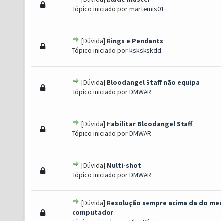
) - 0 de 5 em média
1
2
3
4
5
Tópico iniciado por
martemis01
[Dúvida]
Rings e Pendants
) - 0 de 5 em média
1
2
3
4
5
Tópico iniciado por
kskskskdd
[Dúvida]
Bloodangel Staff não equipa
) - 0 de 5 em média
1
2
3
4
5
Tópico iniciado por
DMWAR
[Dúvida]
Habilitar Bloodangel Staff
) - 0 de 5 em média
1
2
3
4
5
Tópico iniciado por
DMWAR
[Dúvida]
Multi-shot
) - 0 de 5 em média
1
2
3
4
5
Tópico iniciado por
DMWAR
[Dúvida]
Resolução sempre acima da do me
) - 0 de 5 em média
1
2
3
4
5
computador