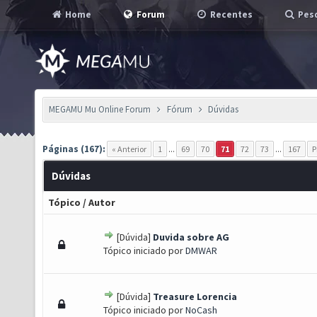
Home
Forum
Recentes
Pesq
MEGAMU Mu Online Forum
Fórum
Dúvidas
Páginas (167):
« Anterior
1
...
69
70
71
72
73
...
167
P
Dúvidas
Tópico
/
Autor
[Dúvida]
Duvida sobre AG
) - 0 de 5 em média
1
2
3
4
5
Tópico iniciado por
DMWAR
[Dúvida]
Treasure Lorencia
) - 0 de 5 em média
1
2
3
4
5
Tópico iniciado por
NoCash