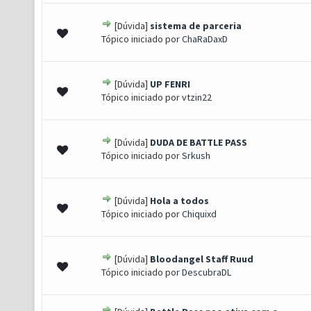
[Dúvida]
sistema de parceria
0 de 5 em média
1
2
3
4
5
Tópico iniciado por
ChaRaDaxD
[Dúvida]
UP FENRI
0 de 5 em média
1
2
3
4
5
Tópico iniciado por
vtzin22
[Dúvida]
DUDA DE BATTLE PASS
0 de 5 em média
1
2
3
4
5
Tópico iniciado por
Srkush
[Dúvida]
Hola a todos
0 de 5 em média
1
2
3
4
5
Tópico iniciado por
Chiquixd
[Dúvida]
Bloodangel Staff Ruud
0 de 5 em média
1
2
3
4
5
Tópico iniciado por
DescubraDL