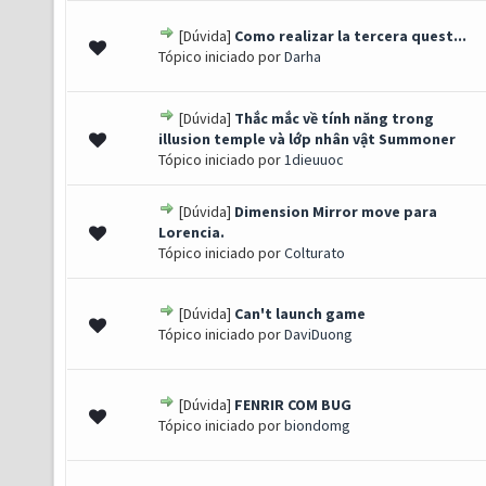
[Dúvida]
Como realizar la tercera quest...
0 de 5 em média
1
2
3
4
5
Tópico iniciado por
Darha
[Dúvida]
Thắc mắc về tính năng trong
0 de 5 em média
1
2
3
4
5
illusion temple và lớp nhân vật Summoner
Tópico iniciado por
1dieuuoc
[Dúvida]
Dimension Mirror move para
0 de 5 em média
1
2
3
4
5
Lorencia.
Tópico iniciado por
Colturato
[Dúvida]
Can't launch game
0 de 5 em média
1
2
3
4
5
Tópico iniciado por
DaviDuong
[Dúvida]
FENRIR COM BUG
0 de 5 em média
1
2
3
4
5
Tópico iniciado por
biondomg