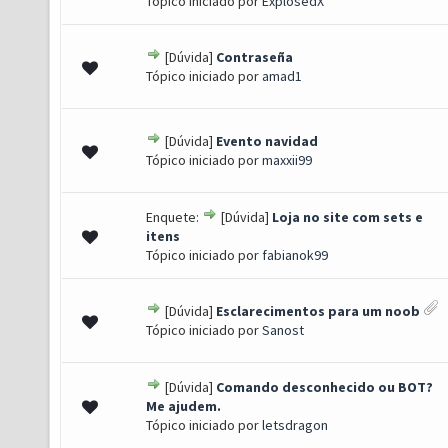
Tópico iniciado por
ExplosedX
[Dúvida]
Contraseña
0 de 5 em média
1
2
3
4
5
Tópico iniciado por
amad1
[Dúvida]
Evento navidad
0 de 5 em média
1
2
3
4
5
Tópico iniciado por
maxxii99
Enquete:
[Dúvida]
Loja no site com sets e
(s) - 5 de 5 em média
1
2
3
4
5
itens
Tópico iniciado por
fabianok99
[Dúvida]
Esclarecimentos para um noob
0 de 5 em média
1
2
3
4
5
Tópico iniciado por
Sanost
[Dúvida]
Comando desconhecido ou BOT?
0 de 5 em média
1
2
3
4
5
Me ajudem.
Tópico iniciado por
letsdragon