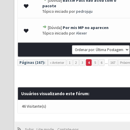
[Dúvida]
Battle Pass nao ativa com o
0 de 5 em média
1
2
3
4
5
pacote
Tópico iniciado por
pedrojuju
[Dúvida]
Por mis MP no aparecen
0 de 5 em média
1
2
3
4
5
Tópico iniciado por
Alexer
Páginas (167):
« Anterior
1
2
3
4
5
6
...
167
Próxim
Usuários visualizando este fórum:
46 Visitante(s)
Subir
Lite mode
Contate-nos