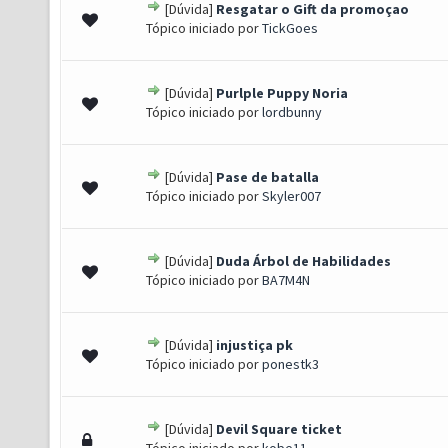
[Dúvida]
Resgatar o Gift da promoçao
0 de 5 em média
1
2
3
4
5
Tópico iniciado por
TickGoes
[Dúvida]
Purlple Puppy Noria
0 de 5 em média
1
2
3
4
5
Tópico iniciado por
lordbunny
[Dúvida]
Pase de batalla
0 de 5 em média
1
2
3
4
5
Tópico iniciado por
Skyler007
[Dúvida]
Duda Árbol de Habilidades
0 de 5 em média
1
2
3
4
5
Tópico iniciado por
BA7M4N
[Dúvida]
injustiça pk
0 de 5 em média
1
2
3
4
5
Tópico iniciado por
ponestk3
[Dúvida]
Devil Square ticket
0 de 5 em média
1
2
3
4
5