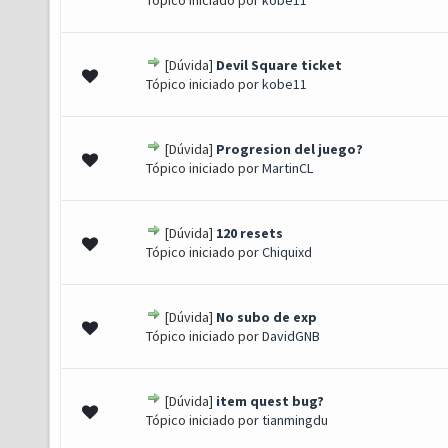
Tópico iniciado por
kobe11
[Dúvida]
Devil Square ticket
0 de 5 em média
1
2
3
4
5
Tópico iniciado por
kobe11
[Dúvida]
Progresion del juego?
0 de 5 em média
1
2
3
4
5
Tópico iniciado por
MartinCL
[Dúvida]
120 resets
0 de 5 em média
1
2
3
4
5
Tópico iniciado por
Chiquixd
[Dúvida]
No subo de exp
0 de 5 em média
1
2
3
4
5
Tópico iniciado por
DavidGNB
[Dúvida]
item quest bug?
0 de 5 em média
1
2
3
4
5
Tópico iniciado por
tianmingdu