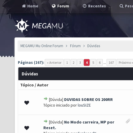
Home
Forum
Recentes
Pesq
MEGAMU Mu Online Forum
Fórum
Dúvidas
Páginas (167):
« Anterior
1
2
3
4
5
6
...
167
Próximo 
Dúvidas
Tópico
/
Autor
[Dúvida]
DUVIDAS SOBRE OS 200RR
0 de 5 em média
1
2
3
4
5
Tópico iniciado por
louSIZE
[Dúvida]
No Modo carreira, MP por
0 de 5 em média
1
2
3
4
5
Reset.