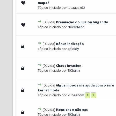
s) - 0 de 5 em média
1
2
3
4
5
mapa?
Tópico iniciado por
lucaaasxd2
[Dúvida]
Premiação do ilusion bugando
s) - 0 de 5 em média
1
2
3
4
5
Tópico iniciado por
NeverMind
[Dúvida]
Bônus indicação
s) - 0 de 5 em média
1
2
3
4
5
Tópico iniciado por
xploidy
[Dúvida]
Chaos invasion
s) - 0 de 5 em média
1
2
3
4
5
Tópico iniciado por
BKbakiii
[Dúvida]
Alguem pode me ajuda com o erro
s) - 0 de 5 em média
1
2
3
4
5
kernel mode
Tópico iniciado por
xPheenom
1
2
[Dúvida]
Itens exc e não exc
s) - 0 de 5 em média
1
2
3
4
5
Tópico iniciado por
BKbakiii