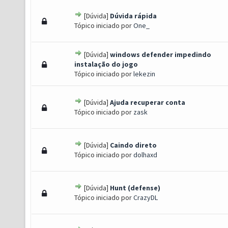
[Dúvida]
Dúvida rápida
s) - 0 de 5 em média
1
2
3
4
5
Tópico iniciado por
One_
[Dúvida]
windows defender impedindo
s) - 0 de 5 em média
1
2
3
4
5
instalação do jogo
Tópico iniciado por
lekezin
[Dúvida]
Ajuda recuperar conta
s) - 0 de 5 em média
1
2
3
4
5
Tópico iniciado por
zask
[Dúvida]
Caindo direto
s) - 0 de 5 em média
1
2
3
4
5
Tópico iniciado por
dolhaxd
[Dúvida]
Hunt (defense)
s) - 0 de 5 em média
1
2
3
4
5
Tópico iniciado por
CrazyDL