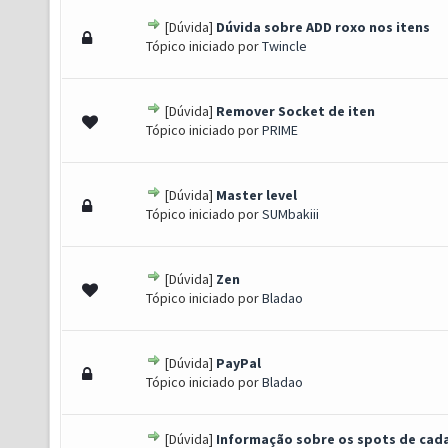
[Dúvida]
Dúvida sobre ADD roxo nos itens
s) - 0 de 5 em média
1
2
3
4
5
Tópico iniciado por
Twincle
[Dúvida]
Remover Socket de iten
s) - 0 de 5 em média
1
2
3
4
5
Tópico iniciado por
PRIME
[Dúvida]
Master level
s) - 0 de 5 em média
1
2
3
4
5
Tópico iniciado por
SUMbakiii
[Dúvida]
Zen
s) - 0 de 5 em média
1
2
3
4
5
Tópico iniciado por
Bladao
[Dúvida]
PayPal
s) - 0 de 5 em média
1
2
3
4
5
Tópico iniciado por
Bladao
[Dúvida]
Informação sobre os spots de cad