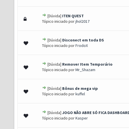
[Dúvida]
ITEN QUEST
s) - 0 de 5 em média
1
2
3
4
5
Tópico iniciado por
jhol2017
[Dúvida]
Disconect em toda DS
s) - 0 de 5 em média
1
2
3
4
5
Tópico iniciado por
FrodoX
[Dúvida]
Remover Item Temporário
s) - 0 de 5 em média
1
2
3
4
5
Tópico iniciado por
Mr_Shazam
[Dúvida]
Bônus de mega vip
s) - 0 de 5 em média
1
2
3
4
5
Tópico iniciado por
kuffel
[Dúvida]
JOGO NÃO ABRE SÓ FICA DASHBOAR
s) - 0 de 5 em média
1
2
3
4
5
Tópico iniciado por
Kasper