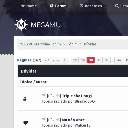
Home
Forum
Recentes
Pesq
MEGAMU Mu Online Forum
Fórum
Dúvidas
Páginas (167):
« Anterior
1
...
28
29
30
31
32
...
167
P
Dúvidas
Tópico
/
Autor
[Dúvida]
Triple shot bug?
s) - 0 de 5 em média
1
2
3
4
5
Tópico iniciado por
BlindadooO
[Dúvida]
Mu não abre
s) - 0 de 5 em média
1
2
3
4
5
Tópico iniciado por
Walker13