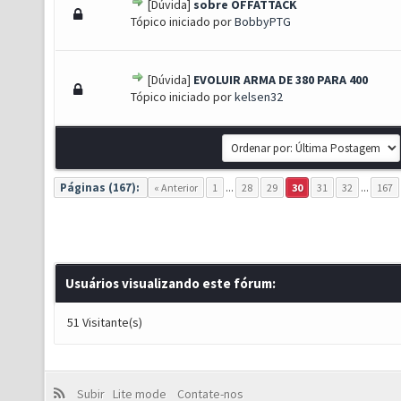
[Dúvida]
sobre OFFATTACK
s) - 0 de 5 em média
1
2
3
4
5
Tópico iniciado por
BobbyPTG
[Dúvida]
EVOLUIR ARMA DE 380 PARA 400
s) - 0 de 5 em média
1
2
3
4
5
Tópico iniciado por
kelsen32
Páginas (167):
« Anterior
1
...
28
29
30
31
32
...
167
Usuários visualizando este fórum:
51 Visitante(s)
Subir
Lite mode
Contate-nos