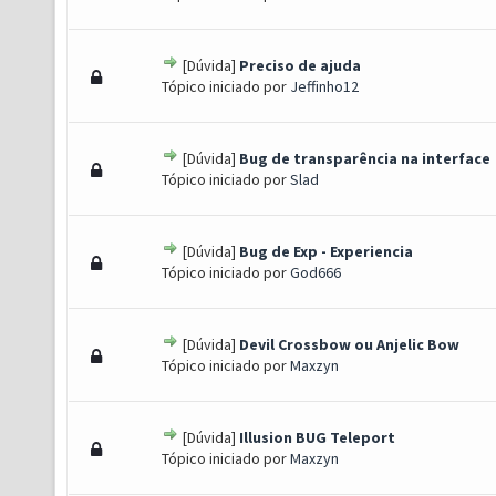
[Dúvida]
Preciso de ajuda
s) - 0 de 5 em média
1
2
3
4
5
Tópico iniciado por
Jeffinho12
[Dúvida]
Bug de transparência na interface
s) - 0 de 5 em média
1
2
3
4
5
Tópico iniciado por
Slad
[Dúvida]
Bug de Exp - Experiencia
s) - 0 de 5 em média
1
2
3
4
5
Tópico iniciado por
God666
[Dúvida]
Devil Crossbow ou Anjelic Bow
s) - 0 de 5 em média
1
2
3
4
5
Tópico iniciado por
Maxzyn
[Dúvida]
Illusion BUG Teleport
s) - 0 de 5 em média
1
2
3
4
5
Tópico iniciado por
Maxzyn