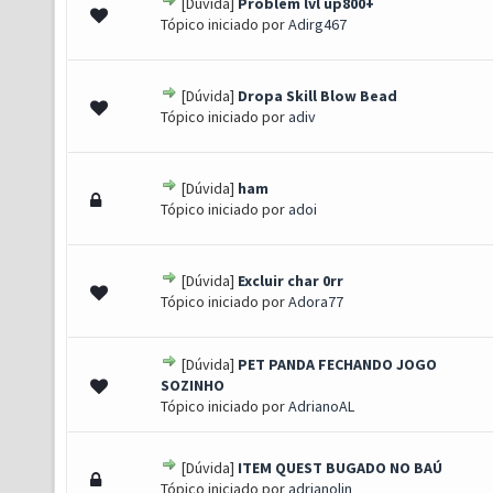
[Dúvida]
Problem lvl up800+
0 de 5 em média
1
2
3
4
5
Tópico iniciado por
Adirg467
[Dúvida]
Dropa Skill Blow Bead
0 de 5 em média
1
2
3
4
5
Tópico iniciado por
adiv
[Dúvida]
ham
0 de 5 em média
1
2
3
4
5
Tópico iniciado por
adoi
[Dúvida]
Excluir char 0rr
0 de 5 em média
1
2
3
4
5
Tópico iniciado por
Adora77
[Dúvida]
PET PANDA FECHANDO JOGO
0 de 5 em média
1
2
3
4
5
SOZINHO
Tópico iniciado por
AdrianoAL
[Dúvida]
ITEM QUEST BUGADO NO BAÚ
0 de 5 em média
1
2
3
4
5
Tópico iniciado por
adrianolin