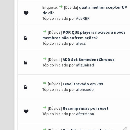
Enquete:
[Dúvida]
qual a melhor scepter UP
0 de 5 em média
1
2
3
4
5
de dl?
Tópico iniciado por
AdvRBR
[Dúvida]
POR QUE players nocivos a novos
0 de 5 em média
1
2
3
4
5
membros não sofrem ações?
Tópico iniciado por
afecs
[Dúvida]
ADD Set Semeden+Chronos
0 de 5 em média
1
2
3
4
5
Tópico iniciado por
afigueired
[Dúvida]
Level travado em 799
0 de 5 em média
1
2
3
4
5
Tópico iniciado por
afonsoide
[Dúvida]
Recompensas por reset
0 de 5 em média
1
2
3
4
5
Tópico iniciado por
AfterMoon