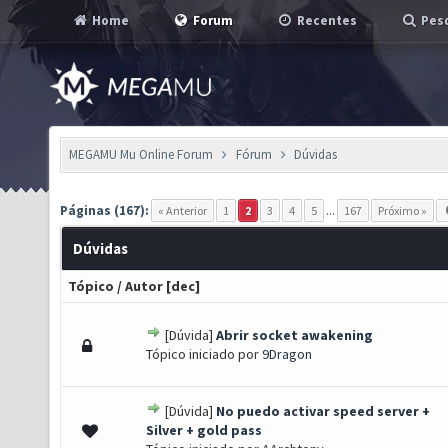
Home
Forum
Recentes
Pesq
MEGAMU Mu Online Forum
Fórum
Dúvidas
Páginas (167):
« Anterior
1
2
3
4
5
...
167
Próximo »
Dúvidas
Tópico
/
Autor
[
dec
]
[Dúvida]
Abrir socket awakening
0 de 5 em média
1
2
3
4
5
Tópico iniciado por
9Dragon
[Dúvida]
No puedo activar speed server +
0 de 5 em média
1
2
3
4
5
Silver + gold pass