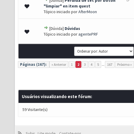
[Dúvida]
Perdida de set por boton
0 de 5 em média
1
2
3
4
5
"limpiar" en item quest
Tópico iniciado por
AfterMoon
[Dúvida]
Dúvidas
0 de 5 em média
1
2
3
4
5
Tópico iniciado por
agentePRF
Páginas (167):
« Anterior
1
2
3
4
5
...
167
Próximo »
Usuários visualizando este fórum:
59 Visitante(s)
Subir
Lite mode
Contate-nos