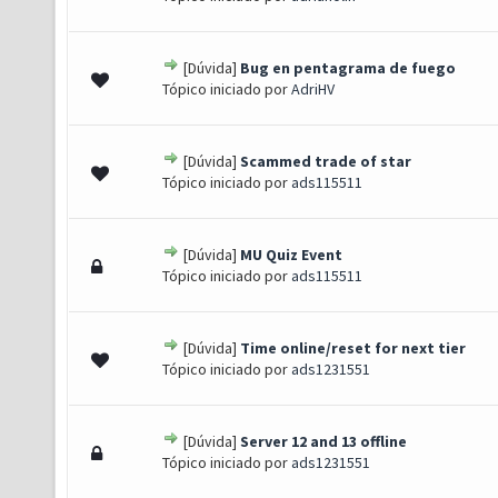
[Dúvida]
Bug en pentagrama de fuego
0 de 5 em média
1
2
3
4
5
Tópico iniciado por
AdriHV
[Dúvida]
Scammed trade of star
0 de 5 em média
1
2
3
4
5
Tópico iniciado por
ads115511
[Dúvida]
MU Quiz Event
(s) - 5 de 5 em média
1
2
3
4
5
Tópico iniciado por
ads115511
[Dúvida]
Time online/reset for next tier
0 de 5 em média
1
2
3
4
5
Tópico iniciado por
ads1231551
[Dúvida]
Server 12 and 13 offline
0 de 5 em média
1
2
3
4
5
Tópico iniciado por
ads1231551