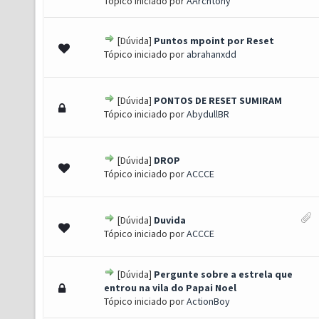
Tópico iniciado por
AArchtony
[Dúvida]
Puntos mpoint por Reset
0 de 5 em média
1
2
3
4
5
Tópico iniciado por
abrahanxdd
[Dúvida]
PONTOS DE RESET SUMIRAM
0 de 5 em média
1
2
3
4
5
Tópico iniciado por
AbydullBR
[Dúvida]
DROP
0 de 5 em média
1
2
3
4
5
Tópico iniciado por
ACCCE
[Dúvida]
Duvida
0 de 5 em média
1
2
3
4
5
Tópico iniciado por
ACCCE
[Dúvida]
Pergunte sobre a estrela que
0 de 5 em média
1
2
3
4
5
entrou na vila do Papai Noel
Tópico iniciado por
ActionBoy