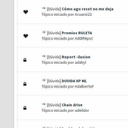
[Dúvida]
Cómo ago reset no me deja
0 de 5 em média
1
2
3
4
5
Tópico iniciado por
Acuario22
[Dúvida]
Premios RULETA
0 de 5 em média
1
2
3
4
5
Tópico iniciado por
Ad0lfHipst
[Dúvida]
Report -ilusion
0 de 5 em média
1
2
3
4
5
Tópico iniciado por
adahyl
[Dúvida]
DUVIDA XP ML
0 de 5 em média
1
2
3
4
5
Tópico iniciado por
AdalbertoF
[Dúvida]
Chain drive
0 de 5 em média
1
2
3
4
5
Tópico iniciado por
adeildor