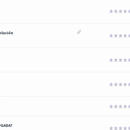
olución
E
UGADA?