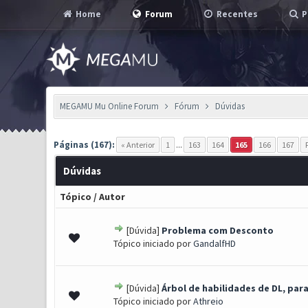
Home
Forum
Recentes
P
MEGAMU Mu Online Forum
Fórum
Dúvidas
Páginas (167):
« Anterior
1
...
163
164
165
166
167
Dúvidas
Tópico
/
Autor
[Dúvida]
Problema com Desconto
0 Voto(s) - 0 de 5 em média
1
2
3
4
5
Tópico iniciado por
GandalfHD
[Dúvida]
Árbol de habilidades de DL, par
1 Voto(s) - 1 de 5 em média
1
2
3
4
5
Tópico iniciado por
Athreio