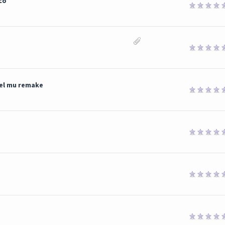
co
 el mu remake