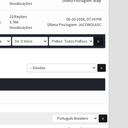
Última Postagem
:
lealjr
Visualizações
10
Replies
05-20-2026, 07:34 PM
3.766
Última Postagem
:
JACONOLASC
Visualizações