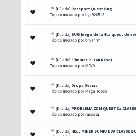
[Dúvida]
Passport Quest Bug
0 Voto(s) - 0 de 5 em média
1
2
3
4
5
Tópico iniciado por
hyk920513
[Dúvida]
BUG luego de la 4ta quest de ev
0 Voto(s) - 0 de 5 em média
1
2
3
4
5
Tópico iniciado por
bryanrm
[Dúvida]
Eliminar PJ 160 Reset
0 Voto(s) - 0 de 5 em média
1
2
3
4
5
Tópico iniciado por
M0Y0
[Dúvida]
Drops Devias
0 Voto(s) - 0 de 5 em média
1
2
3
4
5
Tópico iniciado por
Maga_Idosa
[Dúvida]
PROBLEMA COM QUEST 3a CLASS
0 Voto(s) - 0 de 5 em média
1
2
3
4
5
Tópico iniciado por
rasssta
[Dúvida]
HELL MINER SUMIU E 3A CLASSE B
0 Voto(s) - 0 de 5 em média
1
2
3
4
5