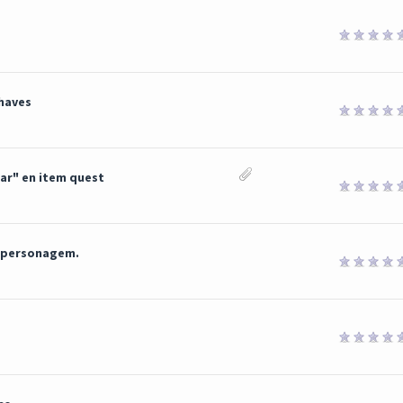
haves
ar" en item quest
m personagem.