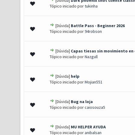
[Dúvida]
Dark phoenix shot cliente clássi
0 Voto(s) - 0 de 5 em média
1
2
3
4
5
Tópico iniciado por
tukinha
[Dúvida]
Battle Pass - Beginner 2026
0 Voto(s) - 0 de 5 em média
1
2
3
4
5
Tópico iniciado por
94robson
[Dúvida]
Capas tiesas sin movimiento en
0 Voto(s) - 0 de 5 em média
1
2
3
4
5
Tópico iniciado por
Nazgull
[Dúvida]
help
0 Voto(s) - 0 de 5 em média
1
2
3
4
5
Tópico iniciado por
Mojian551
[Dúvida]
Bug na loja
0 Voto(s) - 0 de 5 em média
1
2
3
4
5
Tópico iniciado por
caiosouza5
[Dúvida]
MU HELPER AYUDA
0 Voto(s) - 0 de 5 em média
1
2
3
4
5
Tópico iniciado por
anibalsan