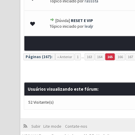
Tópico iniciado por
rasssta
[Dúvida]
RESET E VIP
0 Voto(s) - 0 de 5 em média
1
2
3
4
5
Tópico iniciado por
lealjr
Páginas (167):
« Anterior
1
...
163
164
165
166
167
Usuários visualizando este fórum:
52 Visitante(s)
Subir
Lite mode
Contate-nos