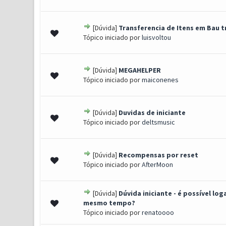
[Dúvida]
Transferencia de Itens em Bau 
0 Voto(s) - 0 de 5 em média
1
2
3
4
5
Tópico iniciado por
luisvoltou
[Dúvida]
MEGAHELPER
0 Voto(s) - 0 de 5 em média
1
2
3
4
5
Tópico iniciado por
maiconenes
[Dúvida]
Duvidas de iniciante
0 Voto(s) - 0 de 5 em média
1
2
3
4
5
Tópico iniciado por
deltsmusic
[Dúvida]
Recompensas por reset
0 Voto(s) - 0 de 5 em média
1
2
3
4
5
Tópico iniciado por
AfterMoon
[Dúvida]
Dúvida iniciante - é possível l
0 Voto(s) - 0 de 5 em média
1
2
3
4
5
mesmo tempo?
Tópico iniciado por
renatoooo