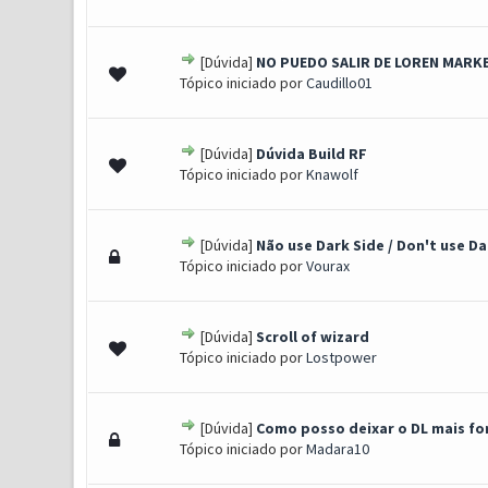
[Dúvida]
NO PUEDO SALIR DE LOREN MARK
0 Voto(s) - 0 de 5 em média
1
2
3
4
5
Tópico iniciado por
Caudillo01
[Dúvida]
Dúvida Build RF
0 Voto(s) - 0 de 5 em média
1
2
3
4
5
Tópico iniciado por
Knawolf
[Dúvida]
Não use Dark Side / Don't use Da
1 Voto(s) - 5 de 5 em média
1
2
3
4
5
Tópico iniciado por
Vourax
[Dúvida]
Scroll of wizard
0 Voto(s) - 0 de 5 em média
1
2
3
4
5
Tópico iniciado por
Lostpower
[Dúvida]
Como posso deixar o DL mais fo
0 Voto(s) - 0 de 5 em média
1
2
3
4
5
Tópico iniciado por
Madara10