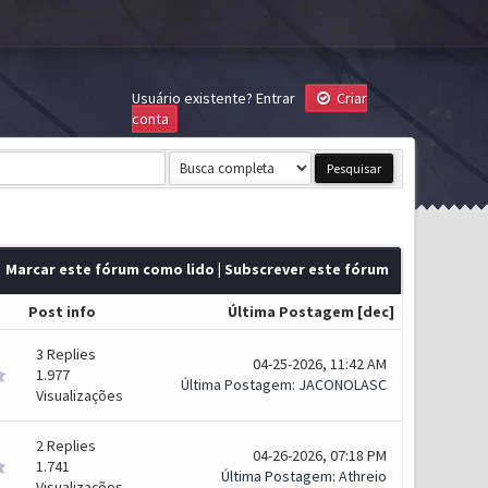
Usuário existente?
Entrar
Criar
conta
Marcar este fórum como lido
|
Subscrever este fórum
Post info
Última Postagem
[
dec
]
3
Replies
04-25-2026, 11:42 AM
1.977
Última Postagem
:
JACONOLASC
Visualizações
2
Replies
04-26-2026, 07:18 PM
1.741
Última Postagem
:
Athreio
Visualizações