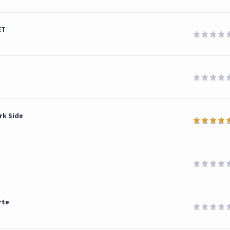
ET
rk Side
rte