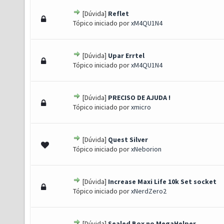
[Dúvida]
Reflet
- 0 de 5 em média
1
2
3
4
5
Tópico iniciado por
xM4QU1N4
[Dúvida]
Upar Errtel
- 0 de 5 em média
1
2
3
4
5
Tópico iniciado por
xM4QU1N4
[Dúvida]
PRECISO DE AJUDA !
- 0 de 5 em média
1
2
3
4
5
Tópico iniciado por
xmicro
[Dúvida]
Quest Silver
- 0 de 5 em média
1
2
3
4
5
Tópico iniciado por
xNeborion
[Dúvida]
Increase Maxi Life 10k Set socket
- 0 de 5 em média
1
2
3
4
5
Tópico iniciado por
xNerdZero2
[Dúvida]
Sealed Box no MegaHelper