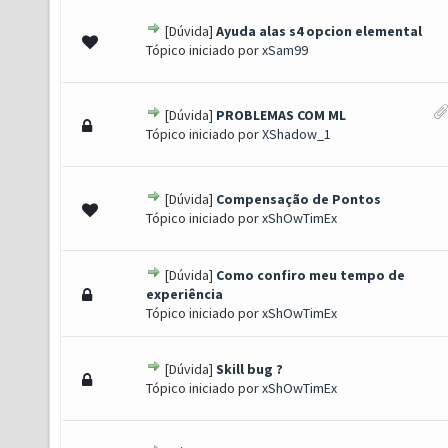
[Dúvida]
Ayuda alas s4 opcion elemental
- 0 de 5 em média
1
2
3
4
5
Tópico iniciado por
xSam99
[Dúvida]
PROBLEMAS COM ML
- 0 de 5 em média
1
2
3
4
5
Tópico iniciado por
XShadow_1
[Dúvida]
Compensação de Pontos
- 0 de 5 em média
1
2
3
4
5
Tópico iniciado por
xShOwTimEx
[Dúvida]
Como confiro meu tempo de
- 0 de 5 em média
1
2
3
4
5
experiência
Tópico iniciado por
xShOwTimEx
[Dúvida]
Skill bug ?
- 0 de 5 em média
1
2
3
4
5
Tópico iniciado por
xShOwTimEx