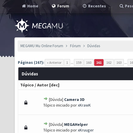
Home
Forum
Recentes
Pesq
MEGAMU Mu Online Forum
Fórum
Dúvidas
Páginas (167):
« Anterior
1
...
159
160
161
162
163
...
1
Dúvidas
Tópico
/
Autor
[
dec
]
[Dúvida]
Camera 3D
- 0 de 5 em média
1
2
3
4
5
Tópico iniciado por
xKrawK
[Dúvida]
MEGAHelper
- 0 de 5 em média
1
2
3
4
5
Tópico iniciado por
xKruuger