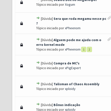
- 0 de 5 em média
1
2
3
4
5
Tópico iniciado por
Xogum
[Dúvida]
Sera que roda megamu nesse pc
(s) - 3 de 5 em média
1
2
3
4
5
?
Tópico iniciado por
xPheenom
[Dúvida]
Alguem pode me ajuda com o
- 0 de 5 em média
1
2
3
4
5
erro kernel mode
Tópico iniciado por
xPheenom
1
2
[Dúvida]
Compra de MC's
- 0 de 5 em média
1
2
3
4
5
Tópico iniciado por
xPigExpert
[Dúvida]
Talisman of Chaos Assembly
- 0 de 5 em média
1
2
3
4
5
Tópico iniciado por
xploidy
[Dúvida]
Bônus indicação
- 0 de 5 em média
1
2
3
4
5
Tópico iniciado por
xploidy