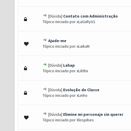
[Dúvida]
Contato com Administração
o(s) - 4 de 5 em média
1
2
3
4
5
Tópico iniciado por
xLaGxRyU1
Ajude-me
- 0 de 5 em média
1
2
3
4
5
Tópico iniciado por
xLaikaN
[Dúvida]
Lahap
- 0 de 5 em média
1
2
3
4
5
Tópico iniciado por
xLilithx
[Dúvida]
Evolução de Classe
- 0 de 5 em média
1
2
3
4
5
Tópico iniciado por
xLinho
[Dúvida]
Elimine mi personaje sin querer
- 0 de 5 em média
1
2
3
4
5
Tópico iniciado por
Xlospibes