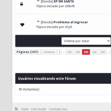
[Dúvida]
XP EM SANTA
- 0 de 5 em média
1
2
3
4
5
Tópico iniciado por
xSlloth
[Dúvida]
Problema al ingresar
- 0 de 5 em média
1
2
3
4
5
Tópico iniciado por
xSyD
Páginas (167):
« Anterior
1
...
159
160
161
162
163
...
Usuários visualizando este fórum:
95 Visitante(s)
Subir
Lite mode
Contate-nos