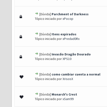
[Dúvida]
Parchment of Darkness
- 0 de 5 em média
1
2
3
4
5
Tópico iniciado por
xPocop
[Dúvida]
Itens expirados
- 0 de 5 em média
1
2
3
4
5
Tópico iniciado por
xPredad0Rx
[Dúvida]
Invasão Dragão Dourado
- 0 de 5 em média
1
2
3
4
5
Tópico iniciado por
XPS10
[Dúvida]
como cambiar cuenta a normal
- 0 de 5 em média
1
2
3
4
5
Tópico iniciado por
XrisosX
[Dúvida]
Monarch's Crest
- 0 de 5 em média
1
2
3
4
5
Tópico iniciado por
xSam99