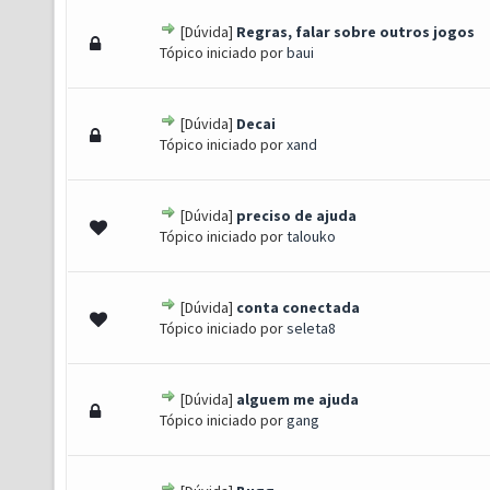
[Dúvida]
Regras, falar sobre outros jogos
- 0 de 5 em média
1
2
3
4
5
Tópico iniciado por
baui
[Dúvida]
Decai
- 0 de 5 em média
1
2
3
4
5
Tópico iniciado por
xand
[Dúvida]
preciso de ajuda
- 0 de 5 em média
1
2
3
4
5
Tópico iniciado por
talouko
[Dúvida]
conta conectada
- 0 de 5 em média
1
2
3
4
5
Tópico iniciado por
seleta8
[Dúvida]
alguem me ajuda
- 0 de 5 em média
1
2
3
4
5
Tópico iniciado por
gang