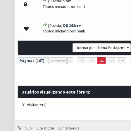
[Dúvida]
Som
- 0 de 5 em média
1
2
3
4
5
Tópico iniciado por
xand
[Dúvida]
DS 191rr+
- 0 de 5 em média
1
2
3
4
5
Tópico iniciado por
bauk
Páginas (167):
« Anterior
1
...
158
159
160
161
162
...
Usuários visualizando este fórum:
31 Visitante(s)
Subir
Lite mode
Contate-nos