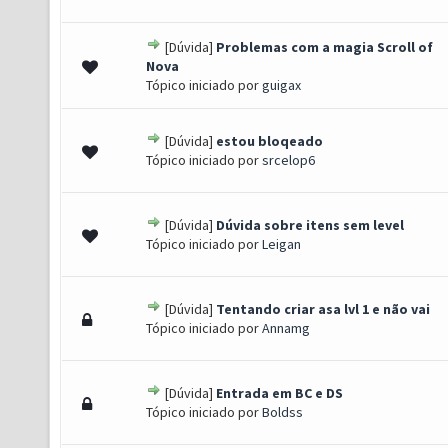
[Dúvida]
Problemas com a magia Scroll of
- 0 de 5 em média
1
2
3
4
5
Nova
Tópico iniciado por
guigax
[Dúvida]
estou bloqeado
- 0 de 5 em média
1
2
3
4
5
Tópico iniciado por
srcelop6
[Dúvida]
Dúvida sobre itens sem level
- 0 de 5 em média
1
2
3
4
5
Tópico iniciado por
Leigan
[Dúvida]
Tentando criar asa lvl 1 e não vai
- 0 de 5 em média
1
2
3
4
5
Tópico iniciado por
Annamg
[Dúvida]
Entrada em BC e DS
- 0 de 5 em média
1
2
3
4
5
Tópico iniciado por
Boldss