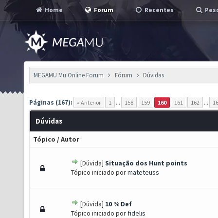
Home
Forum
Recentes
Pesq
MEGAMU Mu Online Forum
Fórum
Dúvidas
Páginas (167):
« Anterior
1
...
158
159
160
161
162
...
1
Dúvidas
Tópico
/
Autor
[Dúvida]
Situação dos Hunt points
- 0 de 5 em média
1
2
3
4
5
Tópico iniciado por
mateteuss
[Dúvida]
10 % Def
- 0 de 5 em média
1
2
3
4
5
Tópico iniciado por
fidelis