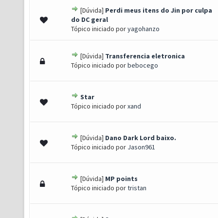
[Dúvida]
Perdi meus itens do Jin por culpa
- 0 de 5 em média
1
2
3
4
5
do DC geral
Tópico iniciado por
yagohanzo
[Dúvida]
Transferencia eletronica
- 0 de 5 em média
1
2
3
4
5
Tópico iniciado por
bebocego
Star
- 0 de 5 em média
1
2
3
4
5
Tópico iniciado por
xand
[Dúvida]
Dano Dark Lord baixo.
- 0 de 5 em média
1
2
3
4
5
Tópico iniciado por
Jason961
[Dúvida]
MP points
- 0 de 5 em média
1
2
3
4
5
Tópico iniciado por
tristan