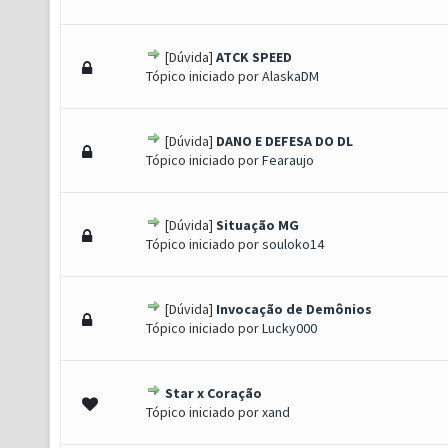
[Dúvida]
ATCK SPEED
- 0 de 5 em média
1
2
3
4
5
Tópico iniciado por
AlaskaDM
[Dúvida]
DANO E DEFESA DO DL
- 0 de 5 em média
1
2
3
4
5
Tópico iniciado por
Fearaujo
[Dúvida]
Situação MG
- 0 de 5 em média
1
2
3
4
5
Tópico iniciado por
souloko14
[Dúvida]
Invocação de Demônios
- 0 de 5 em média
1
2
3
4
5
Tópico iniciado por
Lucky000
Star x Coração
- 0 de 5 em média
1
2
3
4
5
Tópico iniciado por
xand