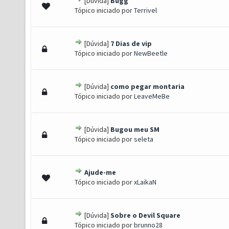
[Dúvida]
Bugg
- 0 de 5 em média
1
2
3
4
5
Tópico iniciado por
Terrivel
[Dúvida]
7 Dias de vip
- 0 de 5 em média
1
2
3
4
5
Tópico iniciado por
NewBeetle
[Dúvida]
como pegar montaria
- 0 de 5 em média
1
2
3
4
5
Tópico iniciado por
LeaveMeBe
[Dúvida]
Bugou meu SM
- 0 de 5 em média
1
2
3
4
5
Tópico iniciado por
seleta
Ajude-me
- 0 de 5 em média
1
2
3
4
5
Tópico iniciado por
xLaikaN
[Dúvida]
Sobre o Devil Square
- 0 de 5 em média
1
2
3
4
5
Tópico iniciado por
brunno28