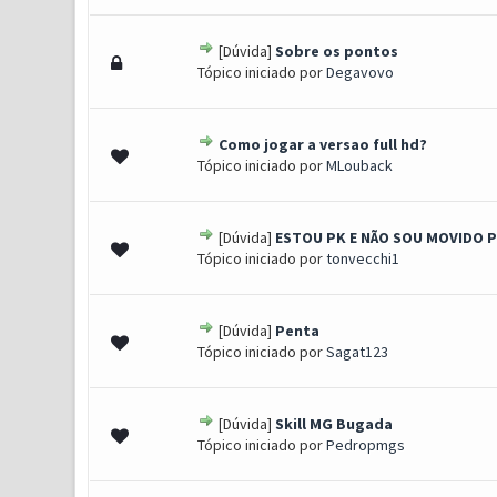
[Dúvida]
Sobre os pontos
0 Voto(s) - 0 de 5 em média
1
2
3
4
5
Tópico iniciado por
Degavovo
Como jogar a versao full hd?
0 Voto(s) - 0 de 5 em média
1
2
3
4
5
Tópico iniciado por
MLouback
[Dúvida]
ESTOU PK E NÃO SOU MOVIDO 
0 Voto(s) - 0 de 5 em média
1
2
3
4
5
Tópico iniciado por
tonvecchi1
[Dúvida]
Penta
0 Voto(s) - 0 de 5 em média
1
2
3
4
5
Tópico iniciado por
Sagat123
[Dúvida]
Skill MG Bugada
0 Voto(s) - 0 de 5 em média
1
2
3
4
5
Tópico iniciado por
Pedropmgs