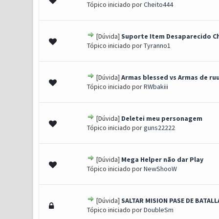
Tópico iniciado por
Cheito444
[Dúvida]
Suporte Item Desaparecido C
0 Voto(s) - 0 de 5 em média
1
2
3
4
5
Tópico iniciado por
Tyranno1
[Dúvida]
Armas blessed vs Armas de ru
0 Voto(s) - 0 de 5 em média
1
2
3
4
5
Tópico iniciado por
RWbakiii
[Dúvida]
Deletei meu personagem
0 Voto(s) - 0 de 5 em média
1
2
3
4
5
Tópico iniciado por
guns22222
[Dúvida]
Mega Helper não dar Play
0 Voto(s) - 0 de 5 em média
1
2
3
4
5
Tópico iniciado por
NewShooW
[Dúvida]
SALTAR MISION PASE DE BATALL
0 Voto(s) - 0 de 5 em média
1
2
3
4
5
Tópico iniciado por
DoubleSm