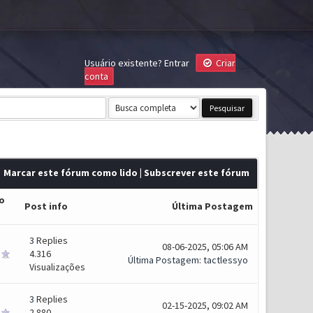
Usuário existente?
Entrar
Criar
conta
Marcar este fórum como lido
|
Subscrever este fórum
o
Post info
Última Postagem
3
Replies
08-06-2025, 05:06 AM
4.316
Última Postagem
:
tactlessyo
Visualizações
3
Replies
02-15-2025, 09:02 AM
2.880