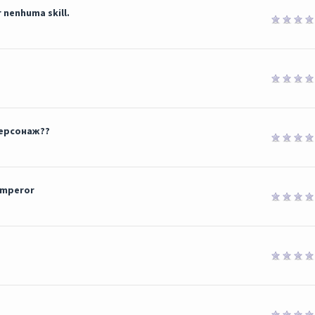
 nenhuma skill.
персонаж??
emperor