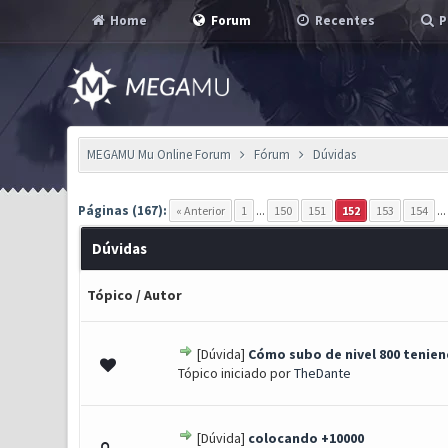
Home
Forum
Recentes
P
MEGAMU Mu Online Forum
Fórum
Dúvidas
Páginas (167):
« Anterior
1
...
150
151
152
153
154
..
Dúvidas
Tópico
/
Autor
[Dúvida]
Cómo subo de nivel 800 tenien
0 Voto(s) - 0 de 5 em média
1
2
3
4
5
Tópico iniciado por
TheDante
[Dúvida]
colocando +10000
0 Voto(s) - 0 de 5 em média
1
2
3
4
5