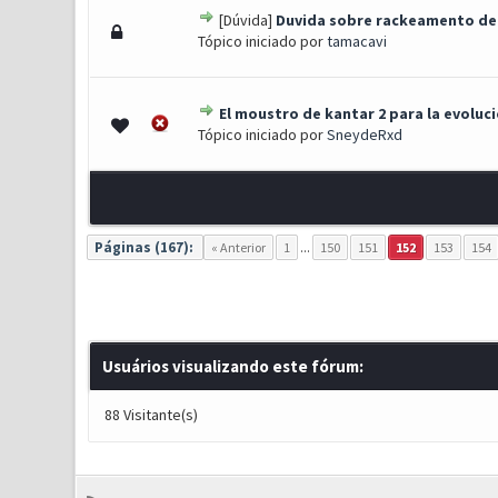
[Dúvida]
Duvida sobre rackeamento de
0 Voto(s) - 0 de 5 em média
1
2
3
4
5
Tópico iniciado por
tamacavi
El moustro de kantar 2 para la evolu
0 Voto(s) - 0 de 5 em média
1
2
3
4
5
Tópico iniciado por
SneydeRxd
Páginas (167):
« Anterior
1
...
150
151
152
153
154
Usuários visualizando este fórum:
88 Visitante(s)