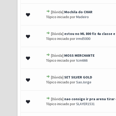
[Dúvida]
Mochila do CHAR
0 Voto(s) - 0 de 5 em média
1
2
3
4
5
Tópico iniciado por
Madeiro
[Dúvida]
estou no ML 800 fiz 4a classe
0 Voto(s) - 0 de 5 em média
1
2
3
4
5
Tópico iniciado por
irmd5000
[Dúvida]
MOSS MERCHANTE
0 Voto(s) - 0 de 5 em média
1
2
3
4
5
Tópico iniciado por
tcm666
[Dúvida]
SET SILVER GOLD
0 Voto(s) - 0 de 5 em média
1
2
3
4
5
Tópico iniciado por
SaoJorge
[Dúvida]
nao consigo ir pra arena tirar
0 Voto(s) - 0 de 5 em média
1
2
3
4
5
Tópico iniciado por
SLAYER1531