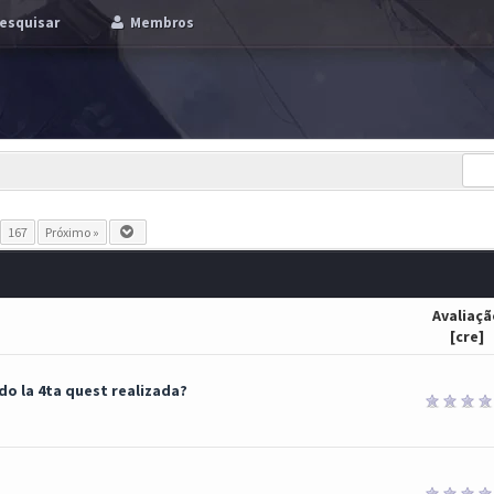
esquisar
Membros
.
167
Próximo »
Avaliaçã
[
cre
]
do la 4ta quest realizada?