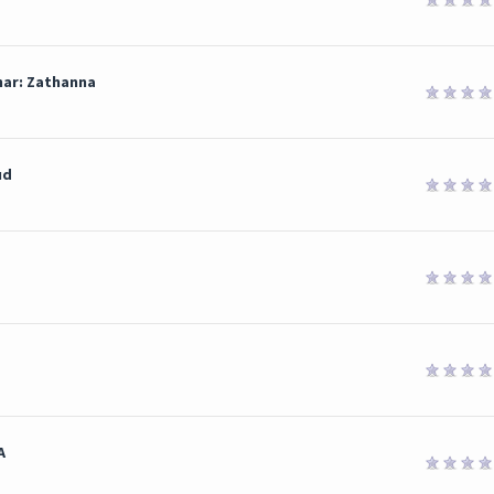
har: Zathanna
ud
A