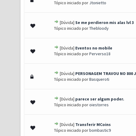
Tópico iniciado por
Jtonietto
[Dúvida]
Se me perdieron mis alas lvl 3
0 Voto(s) - 0 de 5 em média
1
2
3
4
5
Tópico iniciado por
Thebloody
[Dúvida]
Eventos no mobile
0 Voto(s) - 0 de 5 em média
1
2
3
4
5
Tópico iniciado por
Perverso18
[Dúvida]
PERSONAGEM TRAVOU NO 800 J
0 Voto(s) - 0 de 5 em média
1
2
3
4
5
Tópico iniciado por
Basqueroti
[Dúvida]
parece ser algum poder.
0 Voto(s) - 0 de 5 em média
1
2
3
4
5
Tópico iniciado por
oiestorres
[Dúvida]
Transferir MCoins
0 Voto(s) - 0 de 5 em média
1
2
3
4
5
Tópico iniciado por
bombastic9