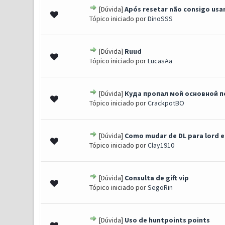
[Dúvida]
Após resetar não consigo usar
0 Voto(s) - 0 de 5 em média
1
2
3
4
5
Tópico iniciado por
DinoSSS
[Dúvida]
Ruud
0 Voto(s) - 0 de 5 em média
1
2
3
4
5
Tópico iniciado por
LucasAa
[Dúvida]
Куда пропал мой основной 
0 Voto(s) - 0 de 5 em média
1
2
3
4
5
Tópico iniciado por
CrackpotBO
[Dúvida]
Como mudar de DL para lord 
0 Voto(s) - 0 de 5 em média
1
2
3
4
5
Tópico iniciado por
Clay1910
[Dúvida]
Consulta de gift vip
0 Voto(s) - 0 de 5 em média
1
2
3
4
5
Tópico iniciado por
SegoRin
[Dúvida]
Uso de huntpoints points
0 Voto(s) - 0 de 5 em média
1
2
3
4
5