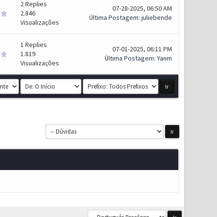
2
Replies
07-28-2025, 06:50 AM
2.846
Última Postagem
:
juliebende
Visualizações
1
Replies
07-01-2025, 06:11 PM
1.819
Última Postagem
:
Yanm
Visualizações