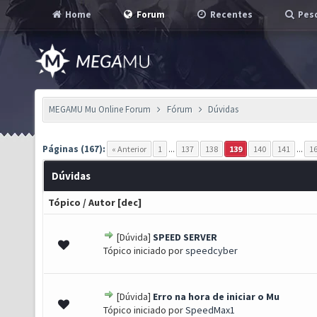
Home
Forum
Recentes
Pesq
MEGAMU Mu Online Forum
Fórum
Dúvidas
Páginas (167):
« Anterior
1
...
137
138
139
140
141
...
1
Dúvidas
Tópico
/
Autor
[
dec
]
[Dúvida]
SPEED SERVER
0 de 5 em média
1
2
3
4
5
Tópico iniciado por
speedcyber
[Dúvida]
Erro na hora de iniciar o Mu
0 de 5 em média
1
2
3
4
5
Tópico iniciado por
SpeedMax1