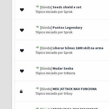
[Dúvida]
Seeds shield e set
0 de 5 em média
1
2
3
4
5
Tópico iniciado por
Sprok
[Dúvida]
Pontos Legendary
0 de 5 em média
1
2
3
4
5
Tópico iniciado por
Sprok
[Dúvida]
Liberar bônus 1600 skill na arma
0 de 5 em média
1
2
3
4
5
Tópico iniciado por
Sprok
[Dúvida]
Mudar Senha
0 de 5 em média
1
2
3
4
5
Tópico iniciado por
SrBasta
[Dúvida]
MEU /ATTACK NAO FUNCIONA
0 de 5 em média
1
2
3
4
5
Tópico iniciado por
Srboy