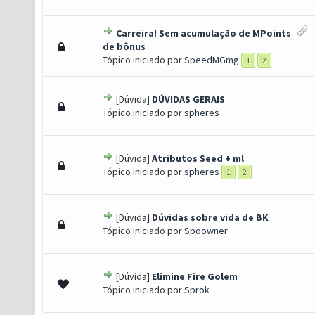
Carreira! Sem acumulação de MPoints
0 de 5 em média
1
2
3
4
5
de bônus
Tópico iniciado por
SpeedMGmg
1
2
[Dúvida]
DÚVIDAS GERAIS
0 de 5 em média
1
2
3
4
5
Tópico iniciado por
spheres
[Dúvida]
Atributos Seed + ml
0 de 5 em média
1
2
3
4
5
Tópico iniciado por
spheres
1
2
[Dúvida]
Dúvidas sobre vida de BK
0 de 5 em média
1
2
3
4
5
Tópico iniciado por
Spoowner
[Dúvida]
Elimine Fire Golem
 1 de 5 em média
1
2
3
4
5
Tópico iniciado por
Sprok