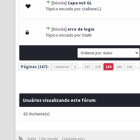
[Dúvida]
Capa nv3 GL
0 de 5 em média
1
2
3
4
5
Tópico iniciado por
stallone12
[Dúvida]
erro de login
0 de 5 em média
1
2
3
4
5
Tópico iniciado por
StaNi
Páginas (167):
« Anterior
1
...
137
138
139
140
141
...
Usuários visualizando este fórum:
62 Visitante(s)
Subir
Lite mode
Contate-nos