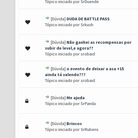
Tópico iniciado por
SrDuende
[Dúvida]
DUDA DE BATTLE PASS
0 de 5 em média
1
2
3
4
5
Tópico iniciado por
Srkush
[Dúvida]
Não ganhei as recompensas por
0 de 5 em média
1
2
3
4
5
subir de level,e agora??
Tópico iniciado por
srobaid
[Dúvida]
o evento de deixar a asa +15
0 de 5 em média
1
2
3
4
5
ainda tá valendo???
Tópico iniciado por
srobaid
[Dúvida]
Me ajuda
0 de 5 em média
1
2
3
4
5
Tópico iniciado por
SrPanda
[Dúvida]
Brincos
0 de 5 em média
1
2
3
4
5
Tópico iniciado por
SrRubens