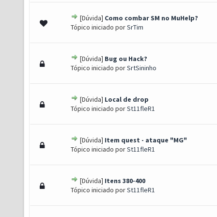
[Dúvida]
Como combar SM no MuHelp?
0 de 5 em média
1
2
3
4
5
Tópico iniciado por
SrTim
[Dúvida]
Bug ou Hack?
0 de 5 em média
1
2
3
4
5
Tópico iniciado por
SrtSininho
[Dúvida]
Local de drop
0 de 5 em média
1
2
3
4
5
Tópico iniciado por
St11fleR1
[Dúvida]
Item quest - ataque "MG"
0 de 5 em média
1
2
3
4
5
Tópico iniciado por
St11fleR1
[Dúvida]
Itens 380-400
0 de 5 em média
1
2
3
4
5
Tópico iniciado por
St11fleR1