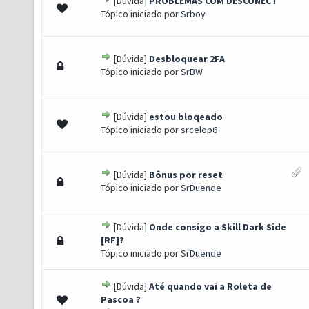
[Dúvida]
PROBLEMAS COM DESCONECT
0 de 5 em média
1
2
3
4
5
Tópico iniciado por
Srboy
[Dúvida]
Desbloquear 2FA
0 de 5 em média
1
2
3
4
5
Tópico iniciado por
SrBW
[Dúvida]
estou bloqeado
0 de 5 em média
1
2
3
4
5
Tópico iniciado por
srcelop6
[Dúvida]
Bônus por reset
0 de 5 em média
1
2
3
4
5
Tópico iniciado por
SrDuende
[Dúvida]
Onde consigo a Skill Dark Side
0 de 5 em média
1
2
3
4
5
[RF]?
Tópico iniciado por
SrDuende
[Dúvida]
Até quando vai a Roleta de
0 de 5 em média
1
2
3
4
5
Pascoa ?