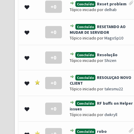
Reset problem
Concluído
+0
0 de 5 em média
1
2
3
4
5
Tópico iniciado por
delhab
RESETANDO AO
Concluído
+0
0 de 5 em média
1
2
3
4
5
MUDAR DE SERVIDOR
Tópico iniciado por
MagoSp10
Resolução
Concluído
+0
0 de 5 em média
1
2
3
4
5
Tópico iniciado por
Shizen
RESOLUÇAO NOVO
Concluído
+0
0 de 5 em média
1
2
3
4
5
CLIENT
Tópico iniciado por
talesmu22
RF buffs on Helper
Concluído
+0
0 de 5 em média
1
2
3
4
5
issues
Tópico iniciado por
dwkryll
robo
Concluído