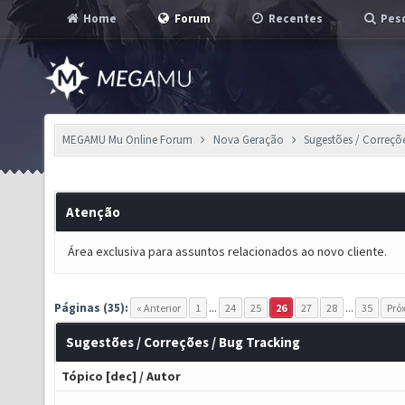
Home
Forum
Recentes
Pesq
MEGAMU Mu Online Forum
Nova Geração
Sugestões / Correçõ
Atenção
Área exclusiva para assuntos relacionados ao novo cliente.
Páginas (35):
« Anterior
1
...
24
25
26
27
28
...
35
Pró
Sugestões / Correções / Bug Tracking
Tópico
[
dec
]
/
Autor