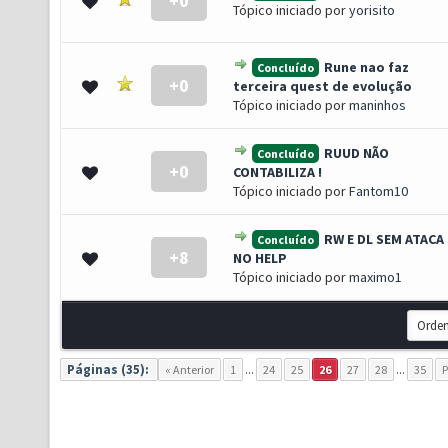
+0
0 de 5 em média
1
2
3
4
5
Tópico iniciado por
yorisito
Rune nao faz
Concluído
+0
0 de 5 em média
1
2
3
4
5
terceira quest de evolução
Tópico iniciado por
maninhos
RUUD NÃO
Concluído
+0
0 de 5 em média
1
2
3
4
5
CONTABILIZA !
Tópico iniciado por
Fantom10
RW E DL SEM ATACA
Concluído
+8
0 de 5 em média
1
2
3
4
5
NO HELP
Tópico iniciado por
maximo1
Páginas (35):
« Anterior
1
...
24
25
26
27
28
...
35
P