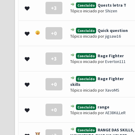
Quests letra T
Concluído
+3
0 de 5 em média
1
2
3
4
5
Tópico iniciado por
Shizen
Quick question
Concluído
+0
0 de 5 em média
1
2
3
4
5
Tópico iniciado por
jigsaw16
Rage Fighter
Concluído
+3
0 de 5 em média
1
2
3
4
5
Tópico iniciado por
Everton111
Rage Fighter
Concluído
+0
0 de 5 em média
1
2
3
4
5
skills
Tópico iniciado por
XavoMS
range
Concluído
+0
0 de 5 em média
1
2
3
4
5
Tópico iniciado por
AE38KiLLeR
RANGE DAS SKILLS,
Concluído