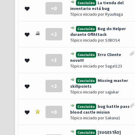
La tienda del
Concluído
+0
0 de 5 em média
1
2
3
4
5
inventario está bug
Tópico iniciado por
RyuuNaga
Bug do Helper
Concluído
+2
0 de 5 em média
1
2
3
4
5
durante OffAttack
Tópico iniciado por
S3BOS4
Erro Cliente
Concluído
+3
0 de 5 em média
1
2
3
4
5
novo!!!
Tópico iniciado por
Sagat123
Missing master
Concluído
+2
0 de 5 em média
1
2
3
4
5
skillpoints
Tópico iniciado por
sajjukar
bug battle pass
Concluído
+0
0 de 5 em média
1
2
3
4
5
blood castle mision
Tópico iniciado por
Sakana1
[SUGESTÃO]
Concluído