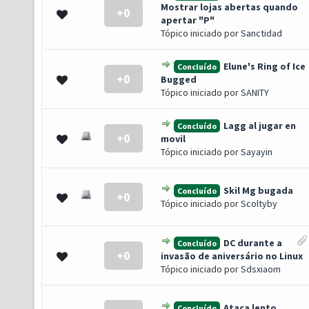
Mostrar lojas abertas quando
+0
0 de 5 em média
1
2
3
4
5
apertar "P"
Tópico iniciado por
Sanctidad
Elune's Ring of Ice
Concluído
+0
0 de 5 em média
1
2
3
4
5
Bugged
Tópico iniciado por
SANITY
Lagg al jugar en
Concluído
+0
0 de 5 em média
1
2
3
4
5
movil
Tópico iniciado por
Sayayin
Skil Mg bugada
Concluído
+0
0 de 5 em média
1
2
3
4
5
Tópico iniciado por
Scoltyby
DC durante a
Concluído
+0
0 de 5 em média
1
2
3
4
5
invasão de aniversário no Linux
Tópico iniciado por
Sdsxiaom
Ataca lento
Concluído