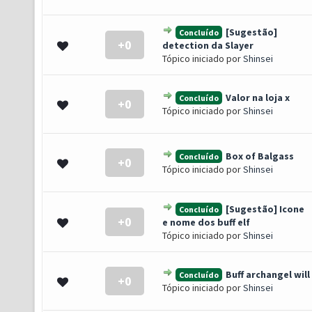
[Sugestão]
Concluído
+0
0 de 5 em média
1
2
3
4
5
detection da Slayer
Tópico iniciado por
Shinsei
Valor na loja x
Concluído
+0
0 de 5 em média
1
2
3
4
5
Tópico iniciado por
Shinsei
Box of Balgass
Concluído
+0
0 de 5 em média
1
2
3
4
5
Tópico iniciado por
Shinsei
[Sugestão] Icone
Concluído
+0
0 de 5 em média
1
2
3
4
5
e nome dos buff elf
Tópico iniciado por
Shinsei
Buff archangel will
Concluído
+0
0 de 5 em média
1
2
3
4
5
Tópico iniciado por
Shinsei