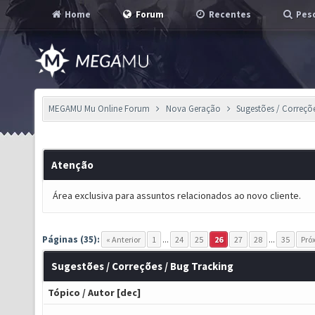
Home
Forum
Recentes
Pesq
MEGAMU Mu Online Forum
Nova Geração
Sugestões / Correçõ
Atenção
Área exclusiva para assuntos relacionados ao novo cliente.
Páginas (35):
« Anterior
1
...
24
25
26
27
28
...
35
Pró
Sugestões / Correções / Bug Tracking
Tópico
/
Autor
[
dec
]