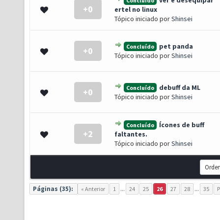
ver e desequipar
Concluído
+0
0 de 5 em média
1
2
3
4
5
ertel no linux
Tópico iniciado por
Shinsei
pet panda
Concluído
+0
0 de 5 em média
1
2
3
4
5
Tópico iniciado por
Shinsei
debuff da ML
Concluído
+0
(s) - 5 de 5 em média
1
2
3
4
5
Tópico iniciado por
Shinsei
Ícones de buff
Concluído
+2
0 de 5 em média
1
2
3
4
5
faltantes.
Tópico iniciado por
Shinsei
Páginas (35):
« Anterior
1
...
24
25
26
27
28
...
35
P