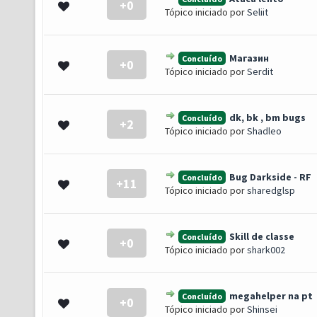
+0
0 de 5 em média
1
2
3
4
5
Tópico iniciado por
Seliit
Магазин
Concluído
+0
0 de 5 em média
1
2
3
4
5
Tópico iniciado por
Serdit
dk, bk , bm bugs
Concluído
+2
0 de 5 em média
1
2
3
4
5
Tópico iniciado por
Shadleo
Bug Darkside - RF
Concluído
+11
0 de 5 em média
1
2
3
4
5
Tópico iniciado por
sharedglsp
Skill de classe
Concluído
+0
0 de 5 em média
1
2
3
4
5
Tópico iniciado por
shark002
megahelper na pt
Concluído
+0
0 de 5 em média
1
2
3
4
5
Tópico iniciado por
Shinsei