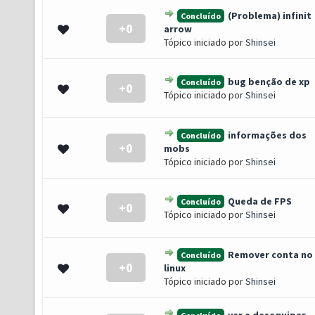
(Problema) infinit
Concluído
+0
0 de 5 em média
1
2
3
4
5
arrow
Tópico iniciado por
Shinsei
bug benção de xp
Concluído
+0
0 de 5 em média
1
2
3
4
5
Tópico iniciado por
Shinsei
informações dos
Concluído
+0
0 de 5 em média
1
2
3
4
5
mobs
Tópico iniciado por
Shinsei
Queda de FPS
Concluído
+0
0 de 5 em média
1
2
3
4
5
Tópico iniciado por
Shinsei
Remover conta no
Concluído
+0
0 de 5 em média
1
2
3
4
5
linux
Tópico iniciado por
Shinsei