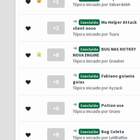
+1
- 0 de 5 em média
1
2
3
4
5
Tópico iniciado por
Valverdebh
Mu Helper Attack
Concluído
+2
- 0 de 5 em média
1
2
3
4
5
client novo
Tópico iniciado por
Tsuru
BUG NAS HOTKEY
Concluído
+0
- 0 de 5 em média
1
2
3
4
5
NOVA ENGINE
Tópico iniciado por
Grauber
Fabiano goiania
Concluído
+0
- 0 de 5 em média
1
2
3
4
5
goias
Tópico iniciado por
Ayzack
Potion use
Concluído
+0
- 0 de 5 em média
1
2
3
4
5
Tópico iniciado por
Gruno
Bug Coleta
Concluído
+0
- 0 de 5 em média
1
2
3
4
5
Tópico iniciado por
LeNDaRiio