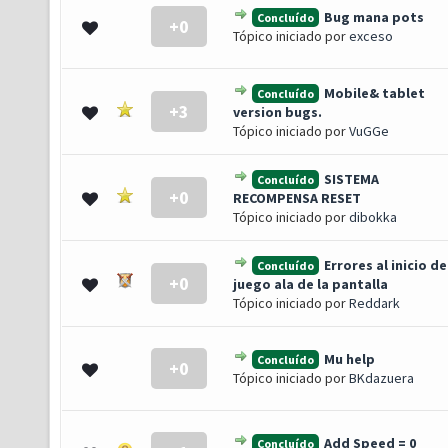
Bug mana pots
Concluído
+0
- 0 de 5 em média
1
2
3
4
5
Tópico iniciado por
exceso
Mobile& tablet
Concluído
+3
- 0 de 5 em média
1
2
3
4
5
version bugs.
Tópico iniciado por
VuGGe
SISTEMA
Concluído
+0
- 0 de 5 em média
1
2
3
4
5
RECOMPENSA RESET
Tópico iniciado por
dibokka
Errores al inicio de
Concluído
+0
- 0 de 5 em média
1
2
3
4
5
juego ala de la pantalla
Tópico iniciado por
Reddark
Mu help
Concluído
+0
- 0 de 5 em média
1
2
3
4
5
Tópico iniciado por
BKdazuera
Add Speed = 0
Concluído