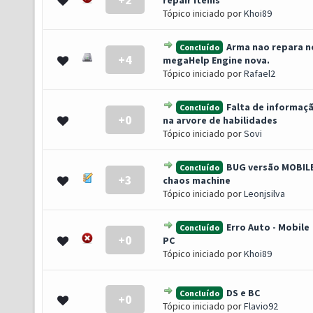
repair items
Tópico iniciado por
Khoi89
Arma nao repara n
Concluído
+4
- 0 de 5 em média
1
2
3
4
5
megaHelp Engine nova.
Tópico iniciado por
Rafael2
Falta de informaç
Concluído
+0
- 0 de 5 em média
1
2
3
4
5
na arvore de habilidades
Tópico iniciado por
Sovi
BUG versão MOBILE
Concluído
+3
- 0 de 5 em média
1
2
3
4
5
chaos machine
Tópico iniciado por
Leonjsilva
Erro Auto - Mobile
Concluído
+0
- 0 de 5 em média
1
2
3
4
5
PC
Tópico iniciado por
Khoi89
DS e BC
Concluído
+0
- 0 de 5 em média
1
2
3
4
5
Tópico iniciado por
Flavio92