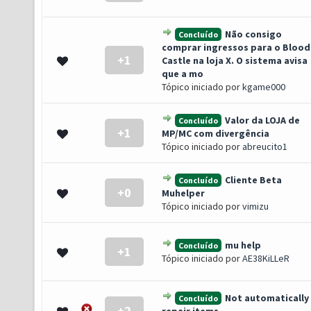
Não consigo
Concluído
comprar ingressos para o Blood
+1
- 0 de 5 em média
1
2
3
4
5
Castle na loja X. O sistema avisa
que a mo
Tópico iniciado por
kgame000
Valor da LOJA de
Concluído
+1
- 0 de 5 em média
1
2
3
4
5
MP/MC com divergência
Tópico iniciado por
abreucito1
Cliente Beta
Concluído
+0
- 0 de 5 em média
1
2
3
4
5
Muhelper
Tópico iniciado por
vimizu
mu help
Concluído
+1
- 0 de 5 em média
1
2
3
4
5
Tópico iniciado por
AE38KiLLeR
Not automatically
Concluído
+2
- 0 de 5 em média
1
2
3
4
5