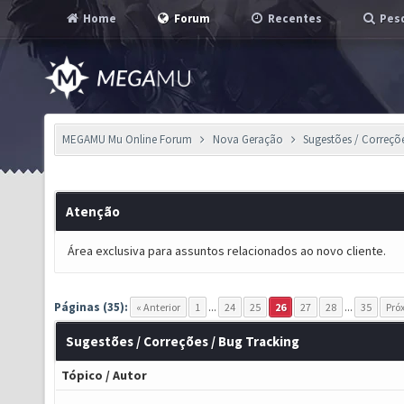
Home
Forum
Recentes
Pesq
MEGAMU Mu Online Forum
Nova Geração
Sugestões / Correçõ
Atenção
Área exclusiva para assuntos relacionados ao novo cliente.
Páginas (35):
« Anterior
1
...
24
25
26
27
28
...
35
Pró
Sugestões / Correções / Bug Tracking
Tópico
/
Autor