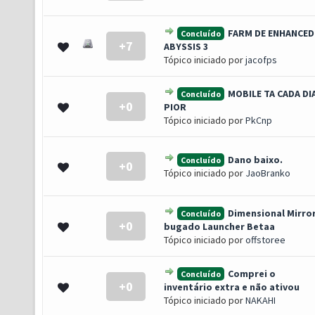
FARM DE ENHANCED
Concluído
+7
oto(s) - 5 de 5 em média
1
2
3
4
5
ABYSSIS 3
Tópico iniciado por
jacofps
MOBILE TA CADA DI
Concluído
+0
- 0 de 5 em média
1
2
3
4
5
PIOR
Tópico iniciado por
PkCnp
Dano baixo.
Concluído
+0
- 0 de 5 em média
1
2
3
4
5
Tópico iniciado por
JaoBranko
Dimensional Mirro
Concluído
+0
- 0 de 5 em média
1
2
3
4
5
bugado Launcher Betaa
Tópico iniciado por
offstoree
Comprei o
Concluído
+0
- 0 de 5 em média
1
2
3
4
5
inventário extra e não ativou
Tópico iniciado por
NAKAHI