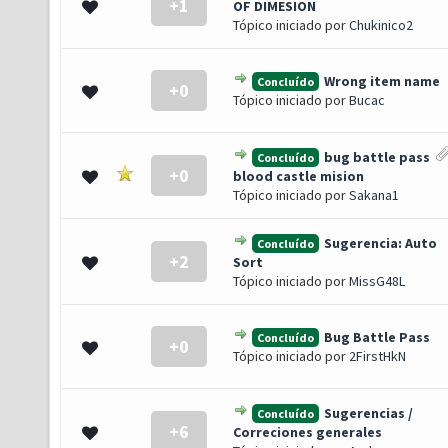
+1
 0 de 5 em média
1
2
3
4
5
OF DIMESION
Tópico iniciado por
Chukinico2
Wrong item name
Concluído
+0
 0 de 5 em média
1
2
3
4
5
Tópico iniciado por
Bucac
bug battle pass
Concluído
+0
 0 de 5 em média
1
2
3
4
5
blood castle mision
Tópico iniciado por
Sakana1
Sugerencia: Auto
Concluído
+2
 0 de 5 em média
1
2
3
4
5
Sort
Tópico iniciado por
MissG48L
Bug Battle Pass
Concluído
+0
 0 de 5 em média
1
2
3
4
5
Tópico iniciado por
2FirstHkN
Sugerencias /
Concluído
+6
(s) - 4 de 5 em média
1
2
3
4
5
Correciones generales