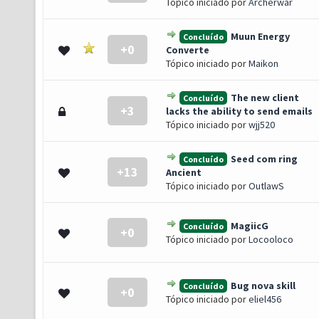
Tópico iniciado por
Archerwar
Muun Energy
Concluído
+0
 0 de 5 em média
1
2
3
4
5
Converte
Tópico iniciado por
Maikon
The new client
Concluído
+3
 0 de 5 em média
1
2
3
4
5
lacks the ability to send emails
Tópico iniciado por
wjj520
Seed com ring
Concluído
+13
o(s) - 5 de 5 em média
1
2
3
4
5
Ancient
Tópico iniciado por
OutlawS
MagiicG
Concluído
+0
 0 de 5 em média
1
2
3
4
5
Tópico iniciado por
Locooloco
Bug nova skill
Concluído
+0
 0 de 5 em média
1
2
3
4
5
Tópico iniciado por
eliel456