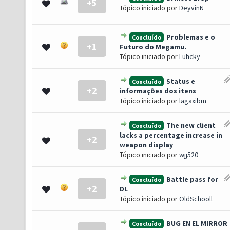
+5
 0 de 5 em média
1
2
3
4
5
Tópico iniciado por
DeyvinN
Problemas e o
Concluído
+1
 0 de 5 em média
1
2
3
4
5
Futuro do Megamu.
Tópico iniciado por
Luhcky
Status e
Concluído
+2
 0 de 5 em média
1
2
3
4
5
informações dos itens
Tópico iniciado por
lagaxibm
The new client
Concluído
lacks a percentage increase in
+2
 0 de 5 em média
1
2
3
4
5
weapon display
Tópico iniciado por
wjj520
Battle pass for
Concluído
+2
 0 de 5 em média
1
2
3
4
5
DL
Tópico iniciado por
OldSchooll
BUG EN EL MIRROR
Concluído