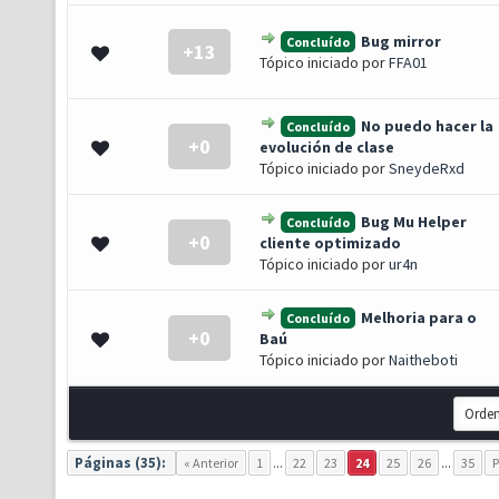
Bug mirror
Concluído
+13
 0 de 5 em média
1
2
3
4
5
Tópico iniciado por
FFA01
No puedo hacer la
Concluído
+0
 0 de 5 em média
1
2
3
4
5
evolución de clase
Tópico iniciado por
SneydeRxd
Bug Mu Helper
Concluído
+0
 0 de 5 em média
1
2
3
4
5
cliente optimizado
Tópico iniciado por
ur4n
Melhoria para o
Concluído
+0
 0 de 5 em média
1
2
3
4
5
Baú
Tópico iniciado por
Naitheboti
Páginas (35):
« Anterior
1
...
22
23
24
25
26
...
35
P