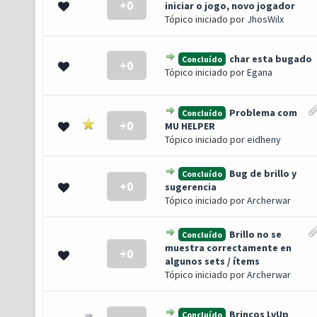
+0
 0 de 5 em média
1
2
3
4
5
iniciar o jogo, novo jogador
Tópico iniciado por
JhosWilx
char esta bugado
Concluído
+0
 0 de 5 em média
1
2
3
4
5
Tópico iniciado por
Egana
Problema com
Concluído
+0
 0 de 5 em média
1
2
3
4
5
MU HELPER
Tópico iniciado por
eidheny
Bug de brillo y
Concluído
+0
 0 de 5 em média
1
2
3
4
5
sugerencia
Tópico iniciado por
Archerwar
Brillo no se
Concluído
muestra correctamente en
+0
 0 de 5 em média
1
2
3
4
5
algunos sets / ítems
Tópico iniciado por
Archerwar
Brincos LvUp
Concluído