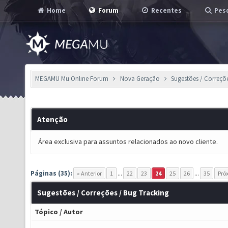
Home
Forum
Recentes
Pesq
MEGAMU Mu Online Forum
Nova Geração
Sugestões / Correçõ
Atenção
Área exclusiva para assuntos relacionados ao novo cliente.
Páginas (35):
« Anterior
1
...
22
23
24
25
26
...
35
Pró
Sugestões / Correções / Bug Tracking
Tópico
/
Autor