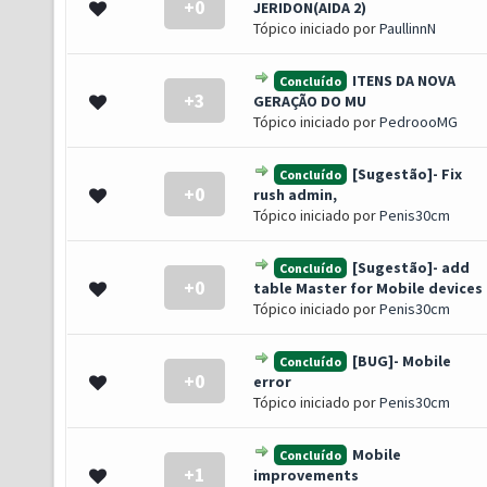
+0
 0 de 5 em média
1
2
3
4
5
JERIDON(AIDA 2)
Tópico iniciado por
PaullinnN
ITENS DA NOVA
Concluído
+3
 0 de 5 em média
1
2
3
4
5
GERAÇÃO DO MU
Tópico iniciado por
PedroooMG
[Sugestão]- Fix
Concluído
+0
 0 de 5 em média
1
2
3
4
5
rush admin,
Tópico iniciado por
Penis30cm
[Sugestão]- add
Concluído
+0
 0 de 5 em média
1
2
3
4
5
table Master for Mobile devices
Tópico iniciado por
Penis30cm
[BUG]- Mobile
Concluído
+0
 0 de 5 em média
1
2
3
4
5
error
Tópico iniciado por
Penis30cm
Mobile
Concluído
+1
 0 de 5 em média
1
2
3
4
5
improvements