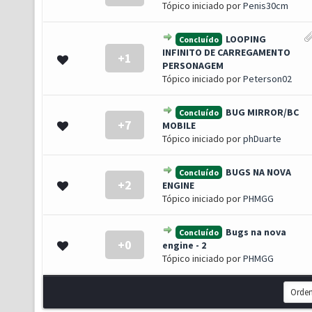
Tópico iniciado por
Penis30cm
LOOPING
Concluído
INFINITO DE CARREGAMENTO
+1
 0 de 5 em média
1
2
3
4
5
PERSONAGEM
Tópico iniciado por
Peterson02
BUG MIRROR/BC
Concluído
+7
 0 de 5 em média
1
2
3
4
5
MOBILE
Tópico iniciado por
phDuarte
BUGS NA NOVA
Concluído
+2
 0 de 5 em média
1
2
3
4
5
ENGINE
Tópico iniciado por
PHMGG
Bugs na nova
Concluído
+0
 0 de 5 em média
1
2
3
4
5
engine - 2
Tópico iniciado por
PHMGG