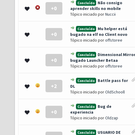
Não consigo
Concluído
+0
 0 de 5 em média
1
2
3
4
5
aprender skills no mobile
Tópico iniciado por
Nuccii
Mu helper está
Concluído
+0
 0 de 5 em média
1
2
3
4
5
bugado na elf no Client novo
Tópico iniciado por
offstoree
Dimensional Mirro
Concluído
+0
 0 de 5 em média
1
2
3
4
5
bugado Launcher Betaa
Tópico iniciado por
offstoree
Battle pass for
Concluído
+2
 0 de 5 em média
1
2
3
4
5
DL
Tópico iniciado por
OldSchooll
Bug de
Concluído
+0
 0 de 5 em média
1
2
3
4
5
experiencia
Tópico iniciado por
Oldzap
USUARIO DE
Concluído