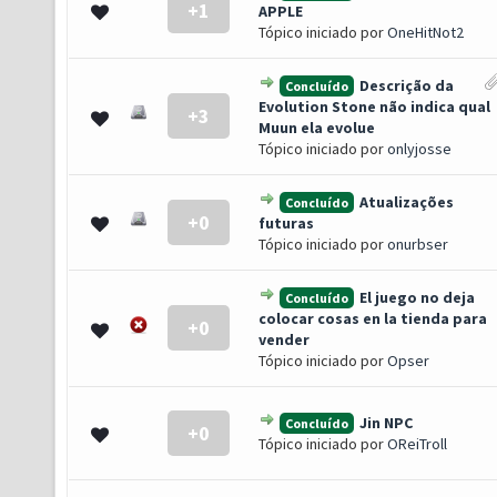
+1
 0 de 5 em média
1
2
3
4
5
APPLE
Tópico iniciado por
OneHitNot2
Descrição da
Concluído
Evolution Stone não indica qual
+3
 0 de 5 em média
1
2
3
4
5
Muun ela evolue
Tópico iniciado por
onlyjosse
Atualizações
Concluído
+0
 0 de 5 em média
1
2
3
4
5
futuras
Tópico iniciado por
onurbser
El juego no deja
Concluído
colocar cosas en la tienda para
+0
 0 de 5 em média
1
2
3
4
5
vender
Tópico iniciado por
Opser
Jin NPC
Concluído
+0
 0 de 5 em média
1
2
3
4
5
Tópico iniciado por
OReiTroll