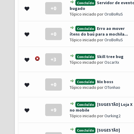
Servidor de event
Concluído
+0
 0 de 5 em média
1
2
3
4
5
bugado
Tópico iniciado por
OroBoRuS
Erro ao mover
Concluído
+0
 0 de 5 em média
1
2
3
4
5
ítens do baú para a mochila...
Tópico iniciado por
OroBoRuS
Skill tree bug
Concluído
+3
 0 de 5 em média
1
2
3
4
5
Tópico iniciado por
OscarXx
Nix boss
Concluído
+0
 0 de 5 em média
1
2
3
4
5
Tópico iniciado por
OTonhao
[SUGESTÃO] Loja X
Concluído
+9
o(s) - 5 de 5 em média
1
2
3
4
5
no mobile
Tópico iniciado por
Ourking2
[SUGESTÃO]
Concluído