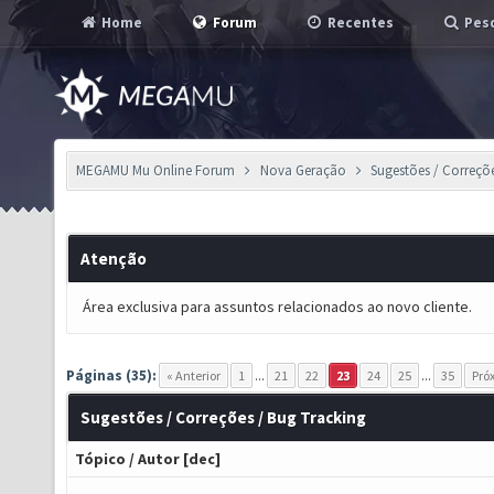
Home
Forum
Recentes
Pesq
MEGAMU Mu Online Forum
Nova Geração
Sugestões / Correçõ
Atenção
Área exclusiva para assuntos relacionados ao novo cliente.
Páginas (35):
« Anterior
1
...
21
22
23
24
25
...
35
Pró
Sugestões / Correções / Bug Tracking
Tópico
/
Autor
[
dec
]