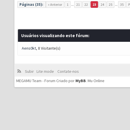
Páginas (35):
« Anterior
1
...
21
22
23
24
25
...
35
P
Usuários visualizando este fórum:
Aens0kt
, 8 Visitante(s)
Subir
Lite mode
Contate-nos
MEGAMU Team - Forum Criado por
MyBB
.
Mu Online