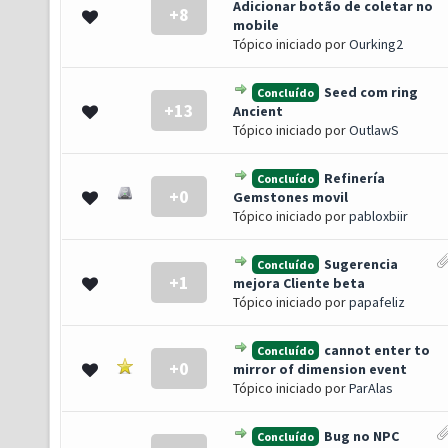
Adicionar botão de coletar no
+8
 0 de 5 em média
1
2
3
4
5
mobile
Tópico iniciado por
Ourking2
Seed com ring
Concluído
+13
o(s) - 5 de 5 em média
1
2
3
4
5
Ancient
Tópico iniciado por
OutlawS
Refinería
Concluído
+0
 0 de 5 em média
1
2
3
4
5
Gemstones movil
Tópico iniciado por
pabloxbiir
Sugerencia
Concluído
+1
 0 de 5 em média
1
2
3
4
5
mejora Cliente beta
Tópico iniciado por
papafeliz
cannot enter to
Concluído
+0
 0 de 5 em média
1
2
3
4
5
mirror of dimension event
Tópico iniciado por
ParAlas
Bug no NPC
Concluído