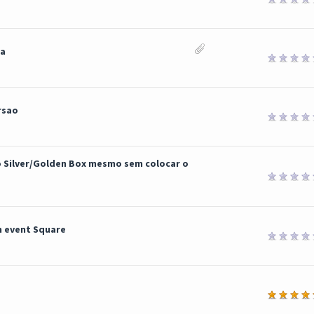
ca
rsao
 Silver/Golden Box mesmo sem colocar o
m event Square