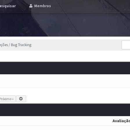
esquisar
Membros
eções / Bug Tracking
Próximo »
Avaliaçã