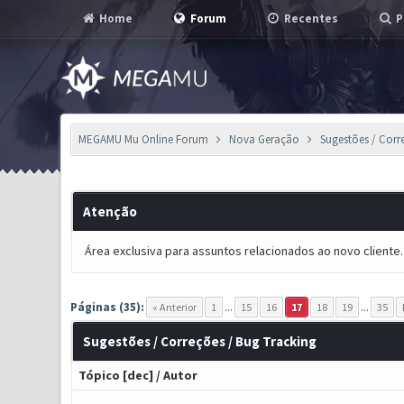
Home
Forum
Recentes
P
MEGAMU Mu Online Forum
Nova Geração
Sugestões / Corr
Atenção
Área exclusiva para assuntos relacionados ao novo cliente.
Páginas (35):
« Anterior
1
...
15
16
17
18
19
...
35
Sugestões / Correções / Bug Tracking
Tópico
[
dec
]
/
Autor