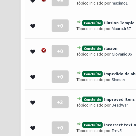
+9
1 Voto(s) - 5 de 5 em média
1
2
3
4
5
Tópico iniciado por
maximo1
Illusion Temple
Concluído
+0
0 Voto(s) - 0 de 5 em média
1
2
3
4
5
Tópico iniciado por
MauroJr87
ilusion
Concluído
+0
0 Voto(s) - 0 de 5 em média
1
2
3
4
5
Tópico iniciado por
Giovanio06
Impedido de abr
Concluído
+0
0 Voto(s) - 0 de 5 em média
1
2
3
4
5
Tópico iniciado por
Shinsei
Improved Itens
Concluído
+3
0 Voto(s) - 0 de 5 em média
1
2
3
4
5
Tópico iniciado por
DeadWar
Incorrect text 
Concluído
+0
0 Voto(s) - 0 de 5 em média
1
2
3
4
5
Tópico iniciado por
Trev5