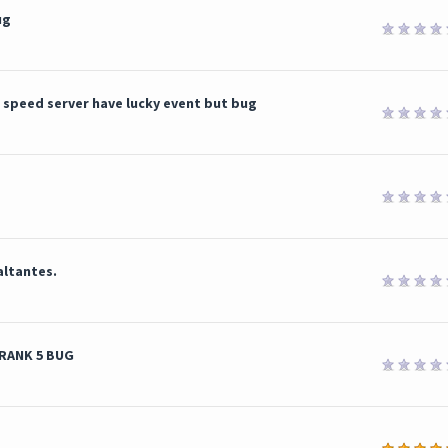
ug
s speed server have lucky event but bug
altantes.
 RANK 5 BUG