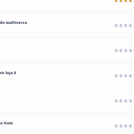
 do multiverso
ir loja X
on item