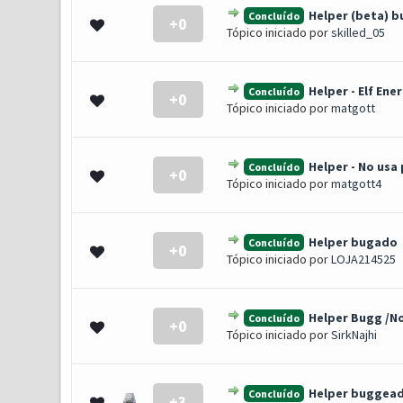
Helper (beta) bu
Concluído
+0
0 Voto(s) - 0 de 5 em média
1
2
3
4
5
Tópico iniciado por
skilled_05
Helper - Elf Ene
Concluído
+0
0 Voto(s) - 0 de 5 em média
1
2
3
4
5
Tópico iniciado por
matgott
Helper - No usa
Concluído
+0
0 Voto(s) - 0 de 5 em média
1
2
3
4
5
Tópico iniciado por
matgott4
Helper bugado
Concluído
+0
0 Voto(s) - 0 de 5 em média
1
2
3
4
5
Tópico iniciado por
LOJA214525
Helper Bugg /No
Concluído
+0
0 Voto(s) - 0 de 5 em média
1
2
3
4
5
Tópico iniciado por
SirkNajhi
Helper buggeado
Concluído
+3
0 Voto(s) - 0 de 5 em média
1
2
3
4
5