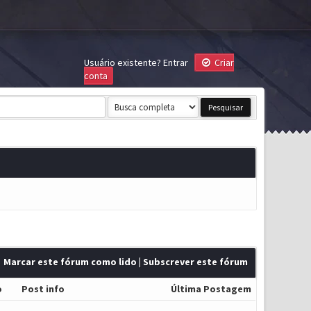
Usuário existente?
Entrar
Criar
conta
Marcar este fórum como lido
|
Subscrever este fórum
o
Post info
Última Postagem