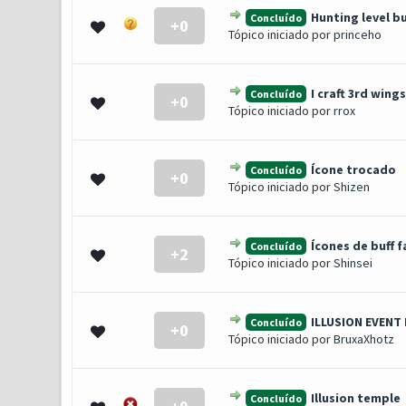
Hunting level b
Concluído
+0
0 Voto(s) - 0 de 5 em média
1
2
3
4
5
Tópico iniciado por
princeho
I craft 3rd wing
Concluído
+0
0 Voto(s) - 0 de 5 em média
1
2
3
4
5
Tópico iniciado por
rrox
Ícone trocado
Concluído
+0
0 Voto(s) - 0 de 5 em média
1
2
3
4
5
Tópico iniciado por
Shizen
Ícones de buff f
Concluído
+2
0 Voto(s) - 0 de 5 em média
1
2
3
4
5
Tópico iniciado por
Shinsei
ILLUSION EVENT
Concluído
+0
0 Voto(s) - 0 de 5 em média
1
2
3
4
5
Tópico iniciado por
BruxaXhotz
Illusion temple
Concluído