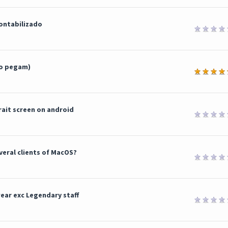
ontabilizado
ão pegam)
rait screen on android
eral clients of MacOS?
ear exc Legendary staff