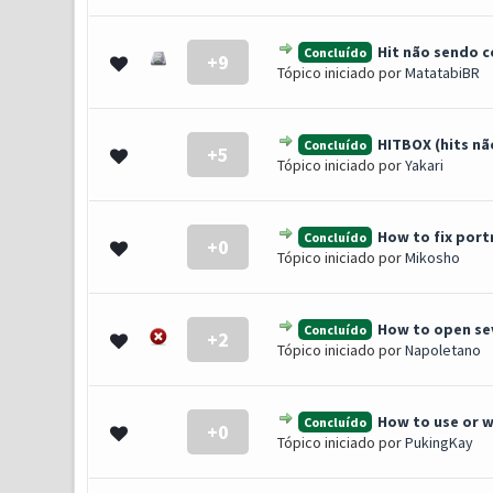
Hit não sendo c
Concluído
+9
0 Voto(s) - 0 de 5 em média
1
2
3
4
5
Tópico iniciado por
MatatabiBR
HITBOX (hits n
Concluído
+5
1 Voto(s) - 5 de 5 em média
1
2
3
4
5
Tópico iniciado por
Yakari
How to fix port
Concluído
+0
0 Voto(s) - 0 de 5 em média
1
2
3
4
5
Tópico iniciado por
Mikosho
How to open sev
Concluído
+2
0 Voto(s) - 0 de 5 em média
1
2
3
4
5
Tópico iniciado por
Napoletano
How to use or w
Concluído
+0
0 Voto(s) - 0 de 5 em média
1
2
3
4
5
Tópico iniciado por
PukingKay