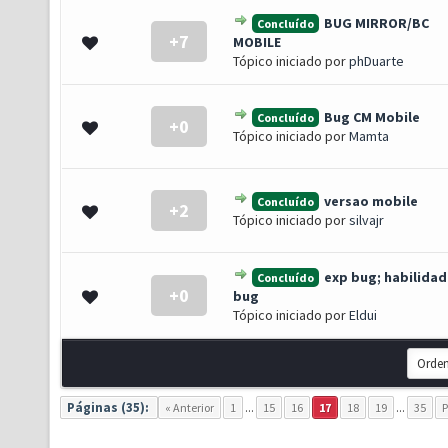
BUG MIRROR/BC
Concluído
+7
- 0 de 5 em média
1
2
3
4
5
MOBILE
Tópico iniciado por
phDuarte
Bug CM Mobile
Concluído
+0
- 0 de 5 em média
1
2
3
4
5
Tópico iniciado por
Mamta
versao mobile
Concluído
+2
- 0 de 5 em média
1
2
3
4
5
Tópico iniciado por
silvajr
exp bug; habilidad
Concluído
+0
- 0 de 5 em média
1
2
3
4
5
bug
Tópico iniciado por
Eldui
Páginas (35):
« Anterior
1
...
15
16
17
18
19
...
35
P