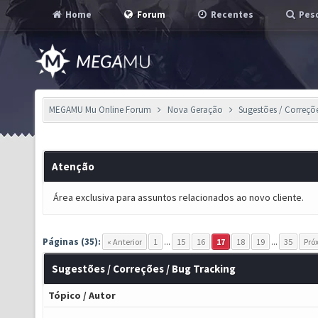
Home
Forum
Recentes
Pesq
MEGAMU Mu Online Forum
Nova Geração
Sugestões / Correçõ
Atenção
Área exclusiva para assuntos relacionados ao novo cliente.
Páginas (35):
« Anterior
1
...
15
16
17
18
19
...
35
Pró
Sugestões / Correções / Bug Tracking
Tópico
/
Autor