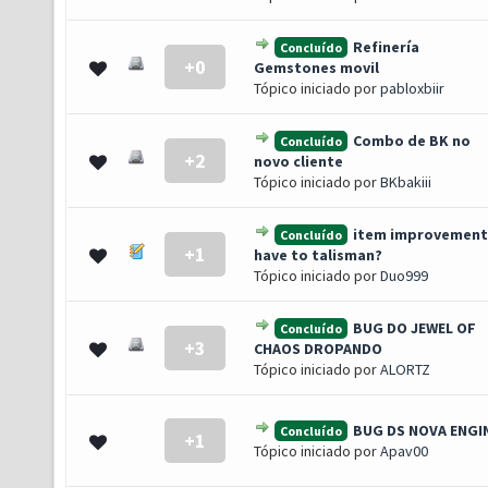
Refinería
Concluído
+0
- 0 de 5 em média
1
2
3
4
5
Gemstones movil
Tópico iniciado por
pabloxbiir
Combo de BK no
Concluído
+2
- 0 de 5 em média
1
2
3
4
5
novo cliente
Tópico iniciado por
BKbakiii
item improvement
Concluído
+1
- 0 de 5 em média
1
2
3
4
5
have to talisman?
Tópico iniciado por
Duo999
BUG DO JEWEL OF
Concluído
+3
- 0 de 5 em média
1
2
3
4
5
CHAOS DROPANDO
Tópico iniciado por
ALORTZ
BUG DS NOVA ENGI
Concluído
+1
- 0 de 5 em média
1
2
3
4
5
Tópico iniciado por
Apav00