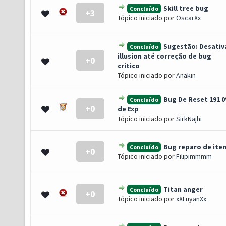
Skill tree bug
Concluído
+3
- 0 de 5 em média
1
2
3
4
5
Tópico iniciado por
OscarXx
Sugestão: Desativ
Concluído
illusion até correção de bug
+0
- 0 de 5 em média
1
2
3
4
5
critico
Tópico iniciado por
Anakin
Bug De Reset 191 
Concluído
+0
- 0 de 5 em média
1
2
3
4
5
de Exp
Tópico iniciado por
SirkNajhi
Bug reparo de ite
Concluído
+0
- 0 de 5 em média
1
2
3
4
5
Tópico iniciado por
Filipimmmm
Titan anger
Concluído
+0
- 0 de 5 em média
1
2
3
4
5
Tópico iniciado por
xXLuyanXx