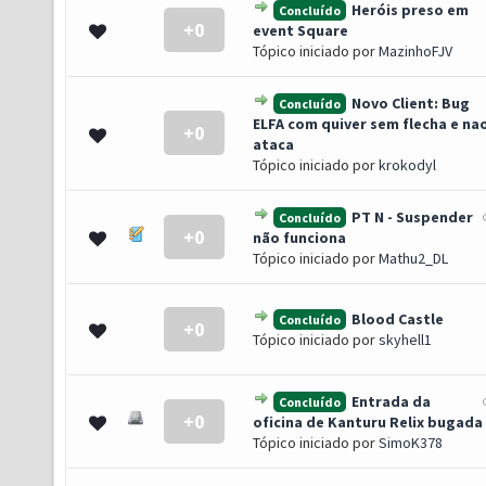
Heróis preso em
Concluído
+0
- 0 de 5 em média
1
2
3
4
5
event Square
Tópico iniciado por
MazinhoFJV
Novo Client: Bug
Concluído
ELFA com quiver sem flecha e na
+0
- 0 de 5 em média
1
2
3
4
5
ataca
Tópico iniciado por
krokodyl
PT N - Suspender
Concluído
+0
- 0 de 5 em média
1
2
3
4
5
não funciona
Tópico iniciado por
Mathu2_DL
Blood Castle
Concluído
+0
- 0 de 5 em média
1
2
3
4
5
Tópico iniciado por
skyhell1
Entrada da
Concluído
+0
- 0 de 5 em média
1
2
3
4
5
oficina de Kanturu Relix bugada
Tópico iniciado por
SimoK378