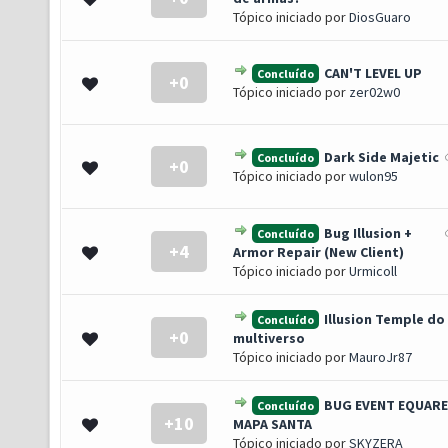
Tópico iniciado por
DiosGuaro
CAN'T LEVEL UP
Concluído
+0
- 0 de 5 em média
1
2
3
4
5
Tópico iniciado por
zer02w0
Dark Side Majetic
Concluído
+0
- 0 de 5 em média
1
2
3
4
5
Tópico iniciado por
wulon95
Bug Illusion +
Concluído
+4
s) - 2.5 de 5 em média
1
2
3
4
5
Armor Repair (New Client)
Tópico iniciado por
Urmicoll
Illusion Temple do
Concluído
+0
- 0 de 5 em média
1
2
3
4
5
multiverso
Tópico iniciado por
MauroJr87
BUG EVENT EQUARE
Concluído
+10
o(s) - 3.5 de 5 em média
1
2
3
4
5
MAPA SANTA
Tópico iniciado por
SKYZERA