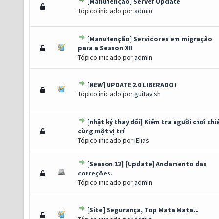
[Manutenção] Server Update
) - 0 de 5 em média
1
2
3
4
5
Tópico iniciado por
admin
[Manutenção] Servidores em migração
s) - 2.33 de 5 em média
1
2
3
4
5
para a Season XII
Tópico iniciado por
admin
[NEW] UPDATE 2.0 LIBERADO !
) - 0 de 5 em média
1
2
3
4
5
Tópico iniciado por
guitavish
[nhật ký thay đổi] Kiểm tra người chơi ch
 Voto(s) - 5 de 5 em média
1
2
3
4
5
cùng một vị trí
Tópico iniciado por
iEIias
[Season 12] [Update] Andamento das
) - 0 de 5 em média
1
2
3
4
5
correções.
Tópico iniciado por
admin
[Site] Segurança, Top Mata Mata...
) - 0 de 5 em média
1
2
3
4
5