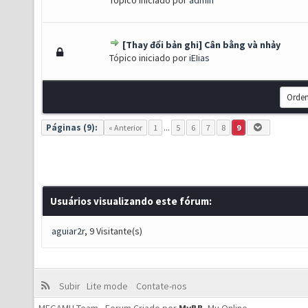
Tópico iniciado por
admin
[Thay đổi bản ghi] Cân bằng và nhảy
) - 0 de 5 em média
1
2
3
4
5
Tópico iniciado por
iEIias
Páginas (9):
« Anterior
1
...
5
6
7
8
9
Usuários visualizando este fórum:
aguiar2r
, 9 Visitante(s)
Subir
Lite mode
Contate-nos