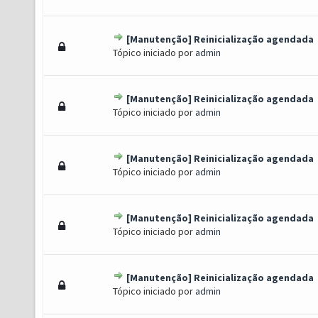
[Manutenção] Reinicialização agendada
 Voto(s) - 5 de 5 em média
1
2
3
4
5
Tópico iniciado por
admin
[Manutenção] Reinicialização agendada
to(s) - 3 de 5 em média
1
2
3
4
5
Tópico iniciado por
admin
[Manutenção] Reinicialização agendada
(s) - 1 de 5 em média
1
2
3
4
5
Tópico iniciado por
admin
[Manutenção] Reinicialização agendada
(s) - 1 de 5 em média
1
2
3
4
5
Tópico iniciado por
admin
[Manutenção] Reinicialização agendada
) - 0 de 5 em média
1
2
3
4
5
Tópico iniciado por
admin