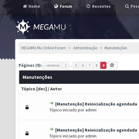
Home
Forum
Recentes
Pesq
MEGAMU Mu Online Forum
Administração
Manutenções
Páginas (9):
« Anterior
1
...
5
6
7
8
9
Manutenções
Tópico
[
dec
]
/
Autor
[Manutenção] Reinicialização agendada
) - 0 de 5 em média
1
2
3
4
5
Tópico iniciado por
admin
[Manutenção] Reinicialização agendada
to(s) - 3 de 5 em média
1
2
3
4
5
Tópico iniciado por
admin