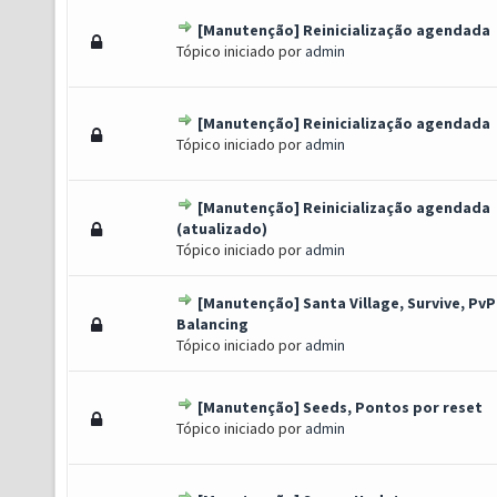
[Manutenção] Reinicialização agendada
) - 0 de 5 em média
1
2
3
4
5
Tópico iniciado por
admin
[Manutenção] Reinicialização agendada
) - 0 de 5 em média
1
2
3
4
5
Tópico iniciado por
admin
[Manutenção] Reinicialização agendada
o(s) - 2 de 5 em média
1
2
3
4
5
(atualizado)
Tópico iniciado por
admin
[Manutenção] Santa Village, Survive, PvP
) - 0 de 5 em média
1
2
3
4
5
Balancing
Tópico iniciado por
admin
[Manutenção] Seeds, Pontos por reset
) - 0 de 5 em média
1
2
3
4
5
Tópico iniciado por
admin