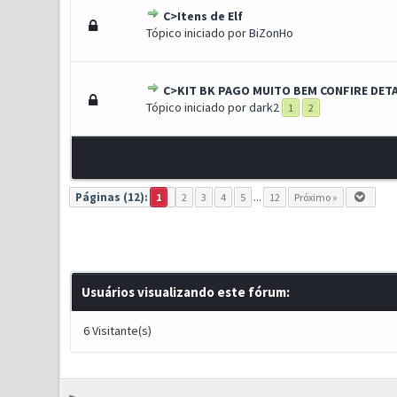
C>Itens de Elf
1 Voto(s) - 5 de 5 em médi
1
2
3
4
5
Tópico iniciado por
BiZonHo
C>KIT BK PAGO MUITO BEM CONFIRE DET
1 Voto(s) - 5 de 5 em médi
1
2
3
4
5
Tópico iniciado por
dark2
1
2
Páginas (12):
1
2
3
4
5
...
12
Próximo »
Usuários visualizando este fórum:
6 Visitante(s)