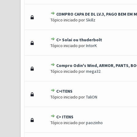
COMPRO CAPA DE DL LV.3, PAGO BEM EM 
1 Voto(s) - 5 de 5 em médi
1
2
3
4
5
Tópico iniciado por
Skillz
C> Solai ou thuderbolt
1 Voto(s) - 5 de 5 em médi
1
2
3
4
5
Tópico iniciado por
IntorK
Compro Odin's Wind, ARMOR, PANTS, BO
1 Voto(s) - 5 de 5 em médi
1
2
3
4
5
Tópico iniciado por
mega32
C>ITENS
1 Voto(s) - 5 de 5 em médi
1
2
3
4
5
Tópico iniciado por
TaliON
C> ITENS
1 Voto(s) - 5 de 5 em médi
1
2
3
4
5
Tópico iniciado por
paozinho