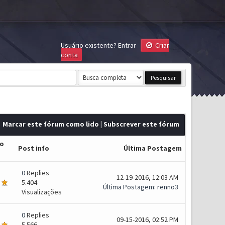
Usuário existente?
Entrar
Criar
conta
Marcar este fórum como lido
|
Subscrever este fórum
ão
Post info
Última Postagem
0
Replies
12-19-2016, 12:03 AM
5.404
Última Postagem
:
renno3
Visualizações
0
Replies
09-15-2016, 02:52 PM
5.566