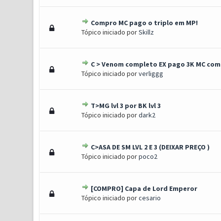
Compro MC pago o triplo em MP!
1 Voto(s) - 5 de 5 em médi
1
2
3
4
5
Tópico iniciado por
Skillz
C > Venom completo EX pago 3K MC co
1 Voto(s) - 5 de 5 em médi
1
2
3
4
5
Tópico iniciado por
verliggg
T>MG lvl 3 por BK lvl 3
1 Voto(s) - 5 de 5 em médi
1
2
3
4
5
Tópico iniciado por
dark2
C>ASA DE SM LVL 2 E 3 (DEIXAR PREÇO )
1 Voto(s) - 5 de 5 em médi
1
2
3
4
5
Tópico iniciado por
poco2
[COMPRO] Capa de Lord Emperor
1 Voto(s) - 5 de 5 em médi
1
2
3
4
5
Tópico iniciado por
cesario