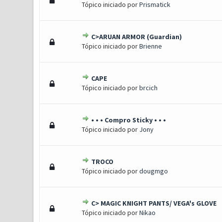
Tópico iniciado por
Prismatick
C>ARUAN ARMOR (Guardian)
1 Voto(s) - 5 de 5 em médi
1
2
3
4
5
Tópico iniciado por
Brienne
CAPE
1 Voto(s) - 5 de 5 em médi
1
2
3
4
5
Tópico iniciado por
brcich
• • • Compro Sticky • • •
1 Voto(s) - 5 de 5 em médi
1
2
3
4
5
Tópico iniciado por
Jony
TROCO
1 Voto(s) - 5 de 5 em médi
1
2
3
4
5
Tópico iniciado por
dougmgo
C> MAGIC KNIGHT PANTS/ VEGA's GLOVE
1 Voto(s) - 5 de 5 em médi
1
2
3
4
5
Tópico iniciado por
Nikao