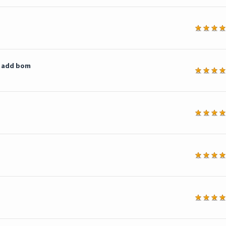
a
m add bom
a
a
a
a