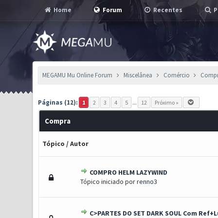
Home
Forum
Recentes
P
MEGAMU Mu Online Forum
Miscelânea
Comércio
Comp
Páginas (12):
1
2
3
4
5
...
12
Próximo »
Compra
Tópico
/
Autor
COMPRO HELM LAZYWIND
1 Voto(s) - 5 de 5 em médi
1
2
3
4
5
Tópico iniciado por
renno3
C>PARTES DO SET DARK SOUL Com Ref+L
1 Voto(s) - 5 de 5 em médi
1
2
3
4
5