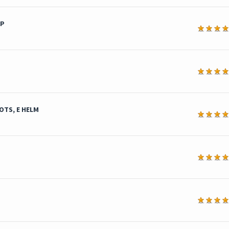
MP
a
a
OTS, E HELM
a
a
a