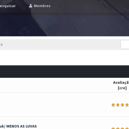
esquisar
Membros
ra
Avaliaç
[
cre
]
a
uk/ MENOS AS LUVAS
a