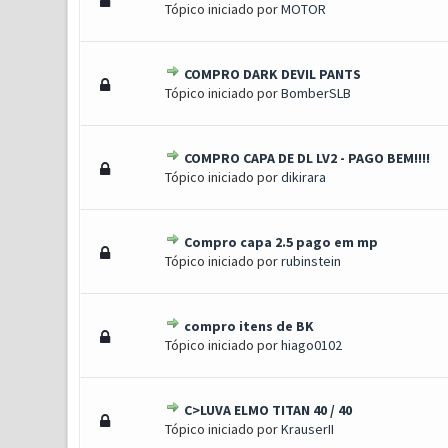
Tópico iniciado por
MOTOR
COMPRO DARK DEVIL PANTS
1 Voto(s) - 5 de 5 em médi
1
2
3
4
5
Tópico iniciado por
BomberSLB
COMPRO CAPA DE DL LV2 - PAGO BEM!!!!
1 Voto(s) - 5 de 5 em médi
1
2
3
4
5
Tópico iniciado por
dikirara
Compro capa 2.5 pago em mp
1 Voto(s) - 5 de 5 em médi
1
2
3
4
5
Tópico iniciado por
rubinstein
compro itens de BK
1 Voto(s) - 5 de 5 em médi
1
2
3
4
5
Tópico iniciado por
hiago0102
C>LUVA ELMO TITAN 40 / 40
1 Voto(s) - 5 de 5 em médi
1
2
3
4
5
Tópico iniciado por
KrauserII