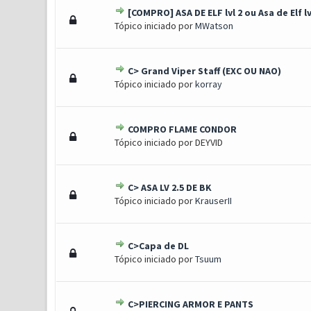
[COMPRO] ASA DE ELF lvl 2 ou Asa de Elf lv
1 Voto(s) - 5 de 5 em médi
1
2
3
4
5
Tópico iniciado por
MWatson
C> Grand Viper Staff (EXC OU NAO)
1 Voto(s) - 5 de 5 em médi
1
2
3
4
5
Tópico iniciado por
korray
COMPRO FLAME CONDOR
1 Voto(s) - 5 de 5 em médi
1
2
3
4
5
Tópico iniciado por DEYVID
C> ASA LV 2.5 DE BK
1 Voto(s) - 5 de 5 em médi
1
2
3
4
5
Tópico iniciado por
KrauserII
C>Capa de DL
1 Voto(s) - 5 de 5 em médi
1
2
3
4
5
Tópico iniciado por
Tsuum
C>PIERCING ARMOR E PANTS
1 Voto(s) - 5 de 5 em médi
1
2
3
4
5