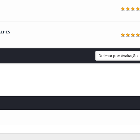
a
ALHES
a