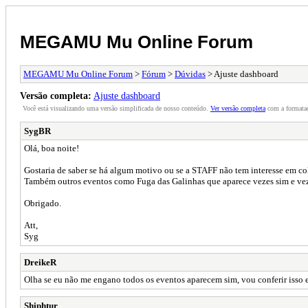
MEGAMU Mu Online Forum
MEGAMU Mu Online Forum
>
Fórum
>
Dúvidas
> Ajuste dashboard
Versão completa:
Ajuste dashboard
Você está visualizando uma versão simplificada de nosso conteúdo.
Ver versão completa
com a formataç
SygBR
Olá, boa noite!
Gostaria de saber se há algum motivo ou se a STAFF não tem interesse em c
Também outros eventos como Fuga das Galinhas que aparece vezes sim e vez
Obrigado.
Att,
Syg
DreikeR
Olha se eu não me engano todos os eventos aparecem sim, vou conferir isso e
Shiphtur