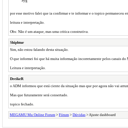
Syg
por esse motivo falei que ia confirmar e te informar e o topico permaneceu em
leitura e interpretação.
Obs: Não é um ataque, mas uma critica construtiva.
Shiphtur
Sim, não estou falando desta situação.
O que informei foi que há muita informação incorretamente pelos canais 
Leitura e interpretação.
DreikeR
o ADM informou que está ciente da situação mas que por agora não vai arruma
Mas que futuramente será consertado.
topico fechado.
MEGAMU Mu Online Forum
>
Fórum
>
Dúvidas
> Ajuste dashboard