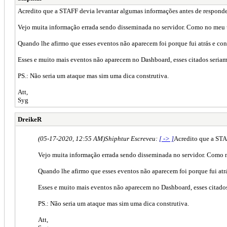
Acredito que a STAFF devia levantar algumas informações antes de responde
Vejo muita informação errada sendo disseminada no servidor. Como no meu úl
Quando lhe afirmo que esses eventos não aparecem foi porque fui atrás e conf
Esses e muito mais eventos não aparecem no Dashboard, esses citados seriam
PS.: Não seria um ataque mas sim uma dica construtiva.
Att,
Syg
DreikeR
(05-17-2020, 12:55 AM)
Shiphtur Escreveu:
[ -> ]
Acredito que a STA
Vejo muita informação errada sendo disseminada no servidor. Como no
Quando lhe afirmo que esses eventos não aparecem foi porque fui atrá
Esses e muito mais eventos não aparecem no Dashboard, esses citados
PS.: Não seria um ataque mas sim uma dica construtiva.
Att,