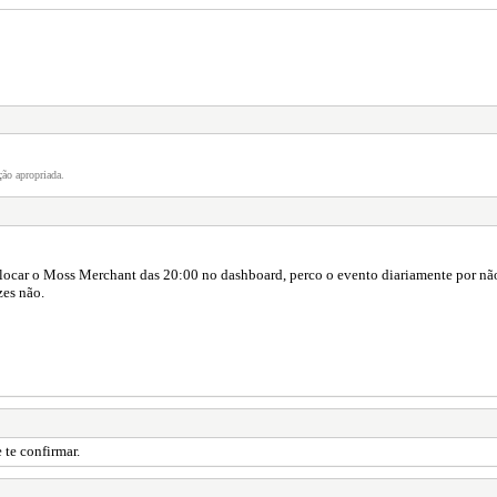
ão apropriada.
olocar o Moss Merchant das 20:00 no dashboard, perco o evento diariamente por nã
es não.
 te confirmar.