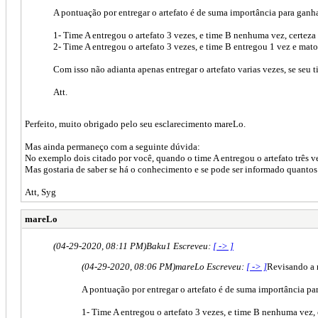
A pontuação por entregar o artefato é de suma importância para ganha
1- Time A entregou o artefato 3 vezes, e time B nenhuma vez, certeza
2- Time A entregou o artefato 3 vezes, e time B entregou 1 vez e mat
Com isso não adianta apenas entregar o artefato varias vezes, se seu 
Att.
Perfeito, muito obrigado pelo seu esclarecimento mareLo.
Mas ainda permaneço com a seguinte dúvida:
No exemplo dois citado por você, quando o time A entregou o artefato três ve
Mas gostaria de saber se há o conhecimento e se pode ser informado quantos 
Att, Syg
mareLo
(04-29-2020, 08:11 PM)
Baku1 Escreveu:
[ -> ]
(04-29-2020, 08:06 PM)
mareLo Escreveu:
[ -> ]
Revisando a 
A pontuação por entregar o artefato é de suma importância pa
1- Time A entregou o artefato 3 vezes, e time B nenhuma vez, 