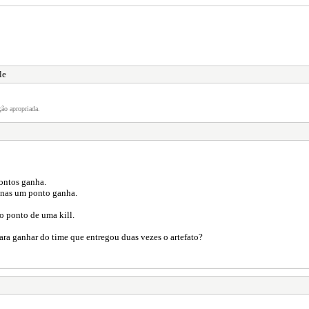
le
ão apropriada.
pontos ganha.
enas um ponto ganha.
 o ponto de uma kill.
para ganhar do time que entregou duas vezes o artefato?