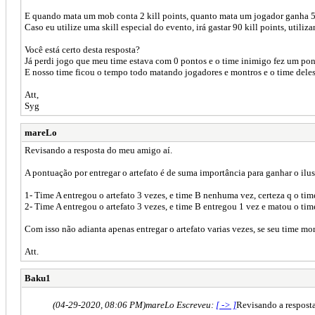
E quando mata um mob conta 2 kill points, quanto mata um jogador ganha 5 k
Caso eu utilize uma skill especial do evento, irá gastar 90 kill points, utili
Você está certo desta resposta?
Já perdi jogo que meu time estava com 0 pontos e o time inimigo fez um pon
E nosso time ficou o tempo todo matando jogadores e montros e o time dele
Att,
Syg
mareLo
Revisando a resposta do meu amigo aí.
A pontuação por entregar o artefato é de suma importância para ganhar o ilu
1- Time A entregou o artefato 3 vezes, e time B nenhuma vez, certeza q o tim
2- Time A entregou o artefato 3 vezes, e time B entregou 1 vez e matou o tim
Com isso não adianta apenas entregar o artefato varias vezes, se seu time mo
Att.
Baku1
(04-29-2020, 08:06 PM)
mareLo Escreveu:
[ -> ]
Revisando a respost