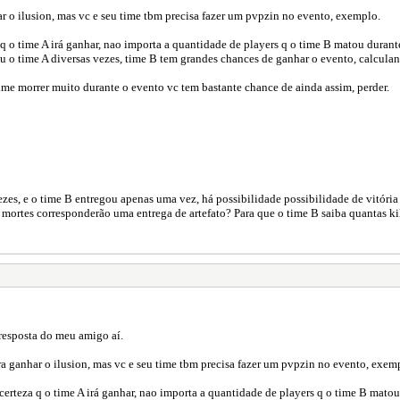
r o ilusion, mas vc e seu time tbm precisa fazer um pvpzin no evento, exemplo.
 q o time A irá ganhar, nao importa a quantidade de players q o time B matou durant
ou o time A diversas vezes, time B tem grandes chances de ganhar o evento, calculan
time morrer muito durante o evento vc tem bastante chance de ainda assim, perder.
zes, e o time B entregou apenas uma vez, há possibilidade possibilidade de vitória
mortes corresponderão uma entrega de artefato? Para que o time B saiba quantas kill
resposta do meu amigo aí.
ra ganhar o ilusion, mas vc e seu time tbm precisa fazer um pvpzin no evento, exem
certeza q o time A irá ganhar, nao importa a quantidade de players q o time B mato