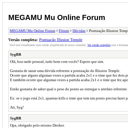
MEGAMU Mu Online Forum
MEGAMU Mu Online Forum
>
Fórum
>
Dúvidas
> Pontuação Illusion Temp
Versão completa:
Pontuação Illusion Temple
Você está visualizando uma versão simplificada de nosso conteúdo.
Ver versão completa
com a formataç
SygBR
Olá, boa tarde pessoal, tudo bem com vocês? Espero que sim.
Gostaria de sanar uma dúvida referente a pontuação do Illusion Temple.
Ocorre que alguns algumas vezes a partida acaba 2x1 e o time que fez dois 
E também ocorre que algumas vezes a partida acaba 2x1 e o time que fez ap
Então gostaria de saber qual o peso do ponto ao entregar o artefato referente
Ex: se o jogo está 2x1, quantas kills o time que tem um ponto precisa fazer 
Att, Syg!
SygBR
Opa, obrigado pelo retorno Dreiker.