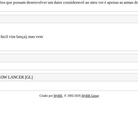
rios que possam desenvolver um dano consideravel ao meu ver é apenas as armas do 
facil vim lança), mas vem
GROW LANCER [GL]
Criado por
MyBB
, © 2002-2026
MyBB Group