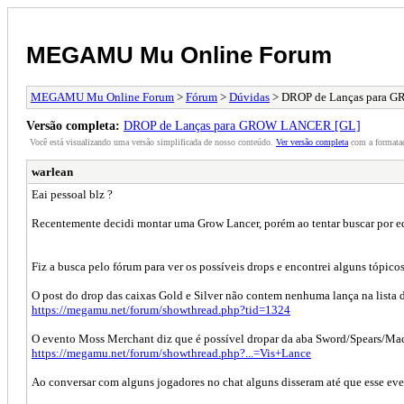
MEGAMU Mu Online Forum
MEGAMU Mu Online Forum
>
Fórum
>
Dúvidas
> DROP de Lanças para 
Versão completa:
DROP de Lanças para GROW LANCER [GL]
Você está visualizando uma versão simplificada de nosso conteúdo.
Ver versão completa
com a formataç
warlean
Eai pessoal blz ?
Recentemente decidi montar uma Grow Lancer, porém ao tentar buscar por eq
Fiz a busca pelo fórum para ver os possíveis drops e encontrei alguns tópic
O post do drop das caixas Gold e Silver não contem nenhuma lança na lista
https://megamu.net/forum/showthread.php?tid=1324
O evento Moss Merchant diz que é possível dropar da aba Sword/Spears/Mac
https://megamu.net/forum/showthread.php?...=Vis+Lance
Ao conversar com alguns jogadores no chat alguns disseram até que esse even