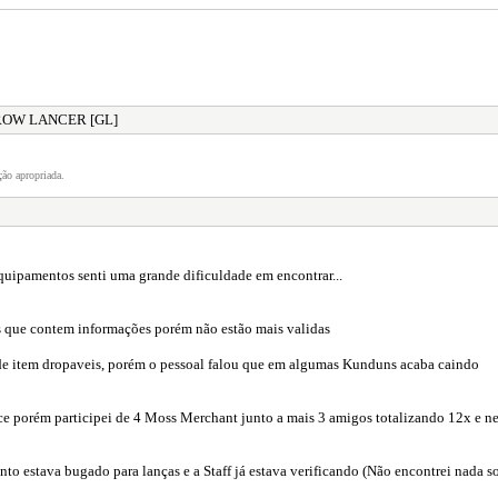
GROW LANCER [GL]
ão apropriada.
uipamentos senti uma grande dificuldade em encontrar...
os que contem informações porém não estão mais validas
 de item dropaveis, porém o pessoal falou que em algumas Kunduns acaba caindo
e porém participei de 4 Moss Merchant junto a mais 3 amigos totalizando 12x e n
to estava bugado para lanças e a Staff já estava verificando (Não encontrei nada s