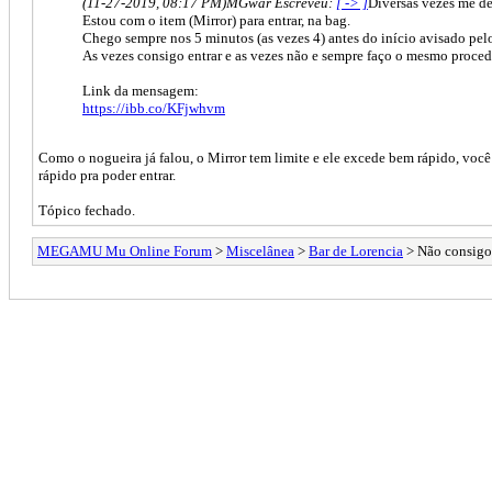
(11-27-2019, 08:17 PM)
MGwar Escreveu:
[ -> ]
Diversas vezes me d
Estou com o item (Mirror) para entrar, na bag.
Chego sempre nos 5 minutos (as vezes 4) antes do início avisado pelo
As vezes consigo entrar e as vezes não e sempre faço o mesmo proce
Link da mensagem:
https://ibb.co/KFjwhvm
Como o nogueira já falou, o Mirror tem limite e ele excede bem rápido, você
rápido pra poder entrar.
Tópico fechado.
MEGAMU Mu Online Forum
>
Miscelânea
>
Bar de Lorencia
> Não consigo 