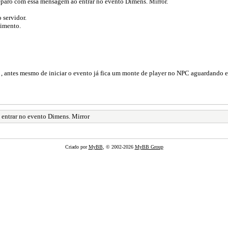
eparo com essa mensagem ao entrar no evento Dimens. Mirror.
 servidor.
dimento.
 , antes mesmo de iniciar o evento já fica um monte de player no NPC aguardando e 
entrar no evento Dimens. Mirror
Criado por
MyBB
, © 2002-2026
MyBB Group