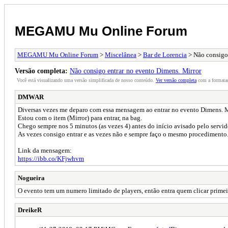
MEGAMU Mu Online Forum
MEGAMU Mu Online Forum
>
Miscelânea
>
Bar de Lorencia
> Não consigo 
Versão completa:
Não consigo entrar no evento Dimens. Mirror
Você está visualizando uma versão simplificada de nosso conteúdo.
Ver versão completa
com a formataç
DMWAR
Diversas vezes me deparo com essa mensagem ao entrar no evento Dimens. M
Estou com o item (Mirror) para entrar, na bag.
Chego sempre nos 5 minutos (as vezes 4) antes do início avisado pelo servid
As vezes consigo entrar e as vezes não e sempre faço o mesmo procedimento
Link da mensagem:
https://ibb.co/KFjwhvm
Nogueira
O evento tem um numero limitado de players, então entra quem clicar primei
DreikeR