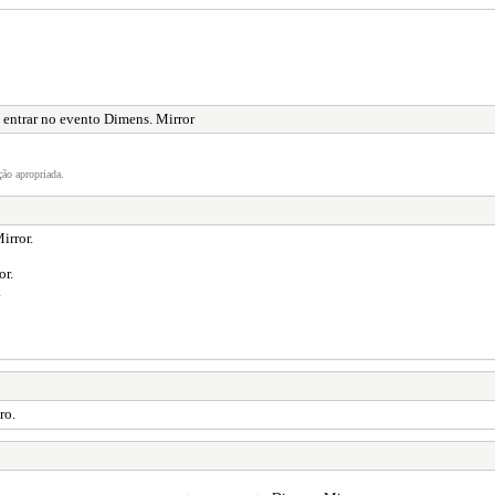
entrar no evento Dimens. Mirror
ão apropriada.
irror.
or.
.
ro.