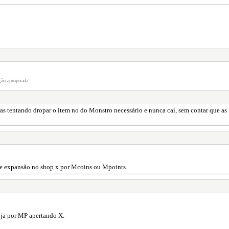
ão apropriada.
as tentando dropar o item no do Monstro necessário e nunca cai, sem contar que as l
 de expansão no shop x por Mcoins ou Mpoints.
loja por MP apertando X.