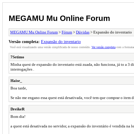
MEGAMU Mu Online Forum
MEGAMU Mu Online Forum
>
Fórum
>
Dúvidas
> Expansão do inventario
Versão completa:
Expansão do inventario
Você está visualizando uma versão simplificada de nosso conteúdo.
Ver versão completa
com a formataç
7Setimo
Minha quest de expansão do inventario está zuada, não funciona, já to a 3 di
interrogações .
Haise_
Boa tarde,
Se não me engano essa quest está desativada, você tem que comprar o item
DreikeR
Bom dia!
a quest está desativada no servidor, a expansão do inventário é vendida na 