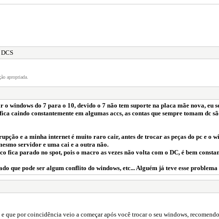
e DCS
ão apropriada.
r o windows do 7 para o 10, devido o 7 não tem suporte na placa mãe nova, eu 
fica caindo constantemente em algumas accs, as contas que sempre tomam dc são
rupção e a minha internet é muito raro cair, antes de trocar as peças do pc e o
 mesmo servidor e uma cai e a outra não.
co fica parado no spot, pois o macro as vezes não volta com o DC, é bem consta
ado que pode ser algum conflito do windows, etc... Alguém já teve esse problema
dor, e que por coincidência veio a começar após você trocar o seu windows, recomen