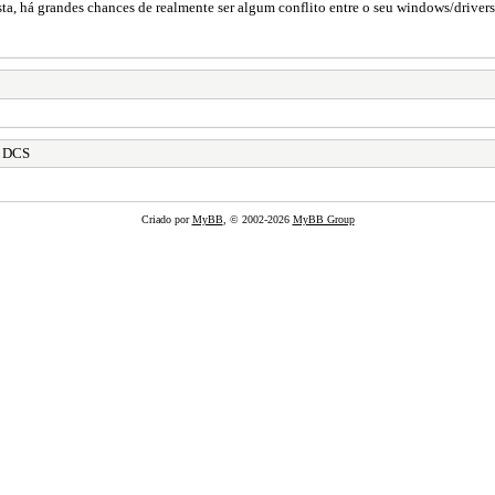
sta, há grandes chances de realmente ser algum conflito entre o seu windows/drivers 
e DCS
Criado por
MyBB
, © 2002-2026
MyBB Group