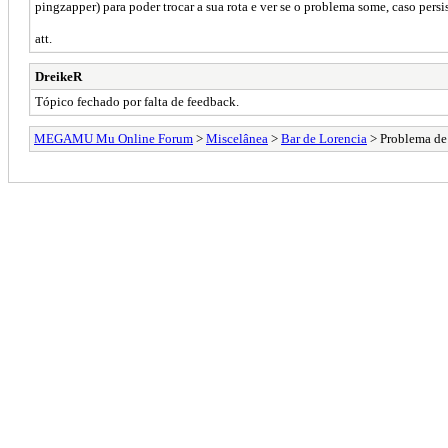
pingzapper) para poder trocar a sua rota e ver se o problema some, caso persi
att.
DreikeR
Tópico fechado por falta de feedback.
MEGAMU Mu Online Forum
>
Miscelânea
>
Bar de Lorencia
> Problema d