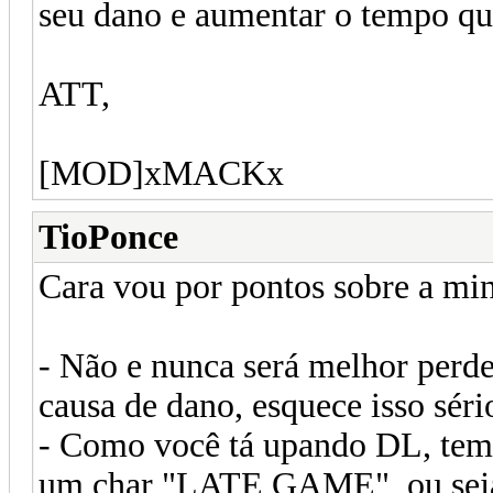
seu dano e aumentar o tempo que 
ATT,
[MOD]xMACKx
TioPonce
Cara vou por pontos sobre a min
- Não e nunca será melhor perde
causa de dano, esquece isso sé
- Como você tá upando DL, tem
um char "LATE GAME", ou seja, 