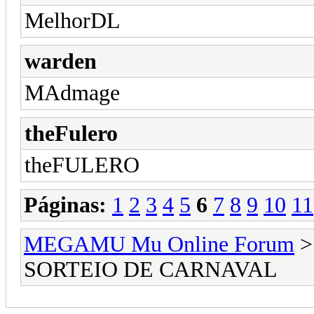
MelhorDL
warden
MAdmage
theFulero
theFULERO
Páginas:
1
2
3
4
5
6
7
8
9
10
11
MEGAMU Mu Online Forum
SORTEIO DE CARNAVAL