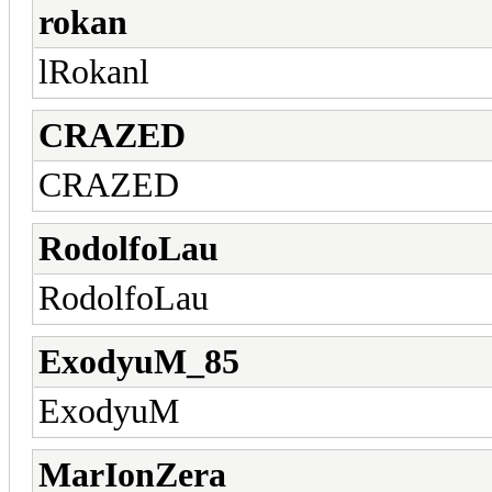
rokan
lRokanl
CRAZED
CRAZED
RodolfoLau
RodolfoLau
ExodyuM_85
ExodyuM
MarIonZera