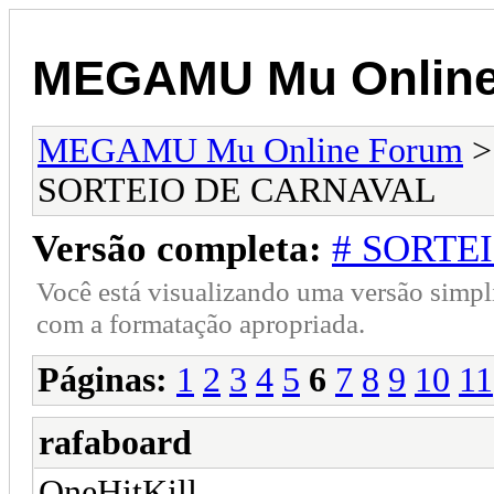
MEGAMU Mu Online
MEGAMU Mu Online Forum
SORTEIO DE CARNAVAL
Versão completa:
# SORTE
Você está visualizando uma versão simpl
com a formatação apropriada.
Páginas:
1
2
3
4
5
6
7
8
9
10
11
rafaboard
OneHitKill