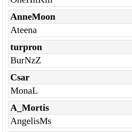
AnneMoon
Ateena
turpron
BurNzZ
Csar
MonaL
A_Mortis
AngelisMs