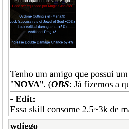
Tenho um amigo que possui um S
"
NOVA
". (
OBS
: Já fizemos a 
- Edit:
Essa skill consome 2.5~3k de m
wdiego