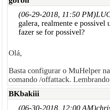
gbrbh
(06-29-2018, 11:50 PM)
LUC
galera, realmente e possive
fazer se for possivel?
Olá,
Basta configurar o MuHelper na t
comando /offattack. Lembrando q
BKbakiii
(06-30-2018, 12:00 AM)
chri