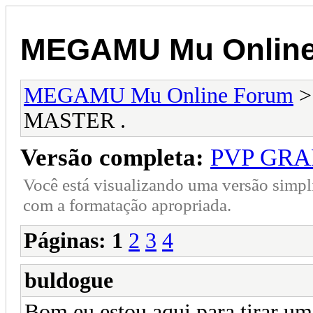
MEGAMU Mu Online
MEGAMU Mu Online Forum
MASTER .
Versão completa:
PVP GRA
Você está visualizando uma versão simpl
com a formatação apropriada.
Páginas:
1
2
3
4
buldogue
Bom eu estou aqui para tirar um