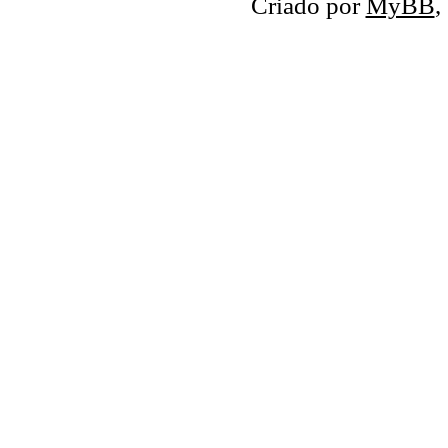
Criado por
MyBB
,