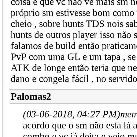
coisa é que vc não vê mais sm n
próprio sm estivesse bom como v
cheio , sobre hunts TDS nois s
hunts de outros player isso não 
falamos de build então praticam
PvP com uma GL e um tapa , se 
ATK de longe então teria que ne
dano e congela fácil , no servi
Palomas2
(03-06-2018, 04:27 PM)
mem
acordo que o sm não esta lá 
combo e vc já deita e vejo mu