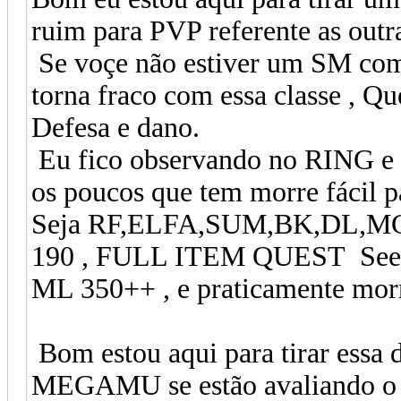
ruim para PVP referente as outr
Se voçe não estiver um SM com
torna fraco com essa classe , Q
Defesa e dano.
Eu fico observando no RING e é 
os poucos que tem morre fácil p
Seja RF,ELFA,SUM,BK,DL,MG,G
190 , FULL ITEM QUEST Seeds l
ML 350++ , e praticamente morro
Bom estou aqui para tirar essa 
MEGAMU se estão avaliando o 