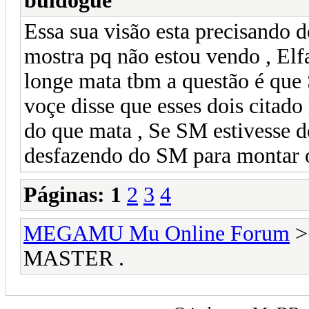
buldogue
Essa sua visão esta precisando 
mostra pq não estou vendo , Elfa
longe mata tbm a questão é que
voçe disse que esses dois citad
do que mata , Se SM estivesse de
desfazendo do SM para montar ou
Páginas:
1
2
3
4
MEGAMU Mu Online Forum
MASTER .