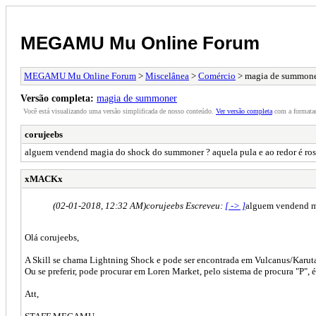
MEGAMU Mu Online Forum
MEGAMU Mu Online Forum
>
Miscelânea
>
Comércio
> magia de summon
Versão completa:
magia de summoner
Você está visualizando uma versão simplificada de nosso conteúdo.
Ver versão completa
com a formataç
corujeebs
alguem vendend magia do shock do summoner ? aquela pula e ao redor é ros
xMACKx
(02-01-2018, 12:32 AM)
corujeebs Escreveu:
[ -> ]
alguem vendend ma
Olá corujeebs,
A Skill se chama Lightning Shock e pode ser encontrada em Vulcanus/Karutan
Ou se preferir, pode procurar em Loren Market, pelo sistema de procura "P", 
Att,