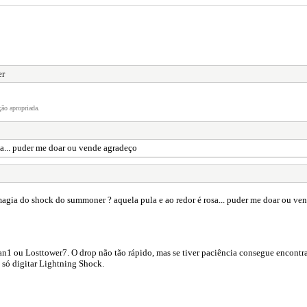
er
ão apropriada.
a... puder me doar ou vende agradeço
gia do shock do summoner ? aquela pula e ao redor é rosa... puder me doar ou ve
1 ou Losttower7. O drop não tão rápido, mas se tiver paciência consegue encontra
é só digitar Lightning Shock.