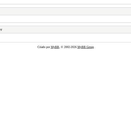
er
Criado por
MyBB
, © 2002-2026
MyBB Group