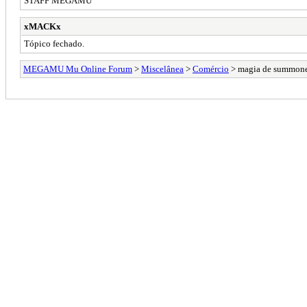
STAFF MEGAMU
xMACKx
Tópico fechado.
MEGAMU Mu Online Forum
>
Miscelânea
>
Comércio
> magia de summon