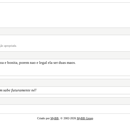
ão apropriada.
a e bonita, porem nao e legal ela ser duas maos.
em sabe futuramente né!
Criado por
MyBB
, © 2002-2026
MyBB Group