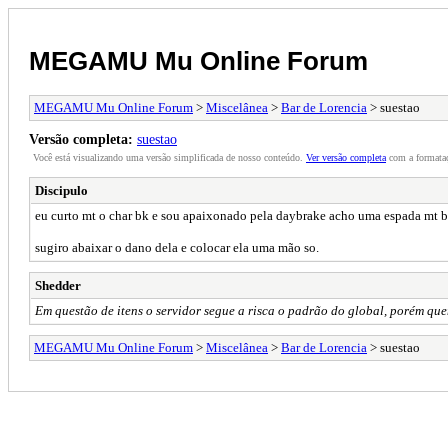
MEGAMU Mu Online Forum
MEGAMU Mu Online Forum
>
Miscelânea
>
Bar de Lorencia
> suestao
Versão completa:
suestao
Você está visualizando uma versão simplificada de nosso conteúdo.
Ver versão completa
com a formataç
Discipulo
eu curto mt o char bk e sou apaixonado pela daybrake acho uma espada mt bo
sugiro abaixar o dano dela e colocar ela uma mão so.
Shedder
Em questão de itens o servidor segue a risca o padrão do global, porém qu
MEGAMU Mu Online Forum
>
Miscelânea
>
Bar de Lorencia
> suestao