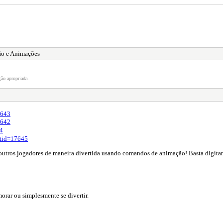
ão e Animações
ão apropriada.
7643
7642
4
?tid=17645
tros jogadores de maneira divertida usando comandos de animação! Basta digitar 
rar ou simplesmente se divertir.