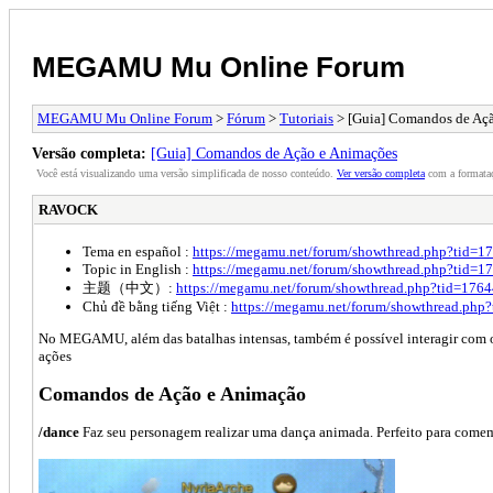
MEGAMU Mu Online Forum
MEGAMU Mu Online Forum
>
Fórum
>
Tutoriais
> [Guia] Comandos de Aç
Versão completa:
[Guia] Comandos de Ação e Animações
Você está visualizando uma versão simplificada de nosso conteúdo.
Ver versão completa
com a formataç
RAVOCK
Tema en español :
https://megamu.net/forum/showthread.php?tid=1
Topic in English :
https://megamu.net/forum/showthread.php?tid=1
主题（中文）:
https://megamu.net/forum/showthread.php?tid=1764
Chủ đề bằng tiếng Việt :
https://megamu.net/forum/showthread.php
No MEGAMU, além das batalhas intensas, também é possível interagir com ou
ações
Comandos de Ação e Animação
/dance
Faz seu personagem realizar uma dança animada. Perfeito para comemo