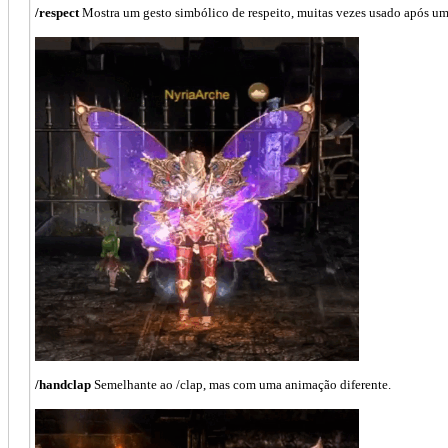
/respect
Mostra um gesto simbólico de respeito, muitas vezes usado após um
/handclap
Semelhante ao /clap, mas com uma animação diferente.