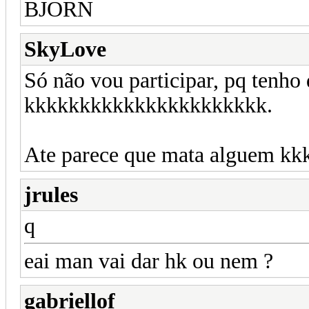
BJORN
SkyLove
Só não vou participar, pq tenho
kkkkkkkkkkkkkkkkkkkkkk.
Ate parece que mata alguem kk
jrules
q
eai man vai dar hk ou nem ?
gabriellof