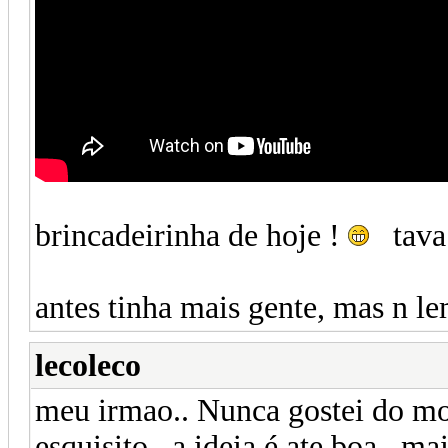
brincadeirinha de hoje !
tava 
antes tinha mais gente, mas n l
lecoleco
meu irmao.. Nunca gostei do mo
esquisito.. a ideia é ate boa.. m