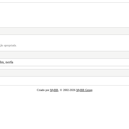
ão apropriada.
dm, nerfa
Criado por
MyBB
, © 2002-2026
MyBB Group