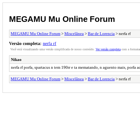
MEGAMU Mu Online Forum
MEGAMU Mu Online Forum
>
Miscelânea
>
Bar de Lorencia
> nerfa rf
Versão completa:
nerfa rf
Você está visualizando uma versão simplificada de nosso conteúdo.
Ver versão completa
com a formataç
Nikao
nerfa rf porfa, spartacus n tem 190rr e ta mematando, n aguento mais, porfa a
MEGAMU Mu Online Forum
>
Miscelânea
>
Bar de Lorencia
> nerfa rf