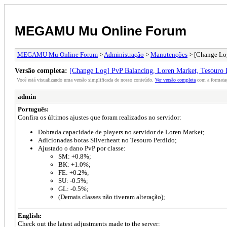
MEGAMU Mu Online Forum
MEGAMU Mu Online Forum
>
Administração
>
Manutenções
> [Change Log
Versão completa:
[Change Log] PvP Balancing, Loren Market, Tesouro 
Você está visualizando uma versão simplificada de nosso conteúdo.
Ver versão completa
com a formataç
admin
Português:
Confira os últimos ajustes que foram realizados no servidor:
Dobrada capacidade de players no servidor de Loren Market;
Adicionadas botas Silverheart no Tesouro Perdido;
Ajustado o dano PvP por classe:
SM: +0.8%;
BK: +1.0%;
FE: +0.2%;
SU: -0.5%;
GL: -0.5%;
(Demais classes não tiveram alteração);
English:
Check out the latest adjustments made to the server: