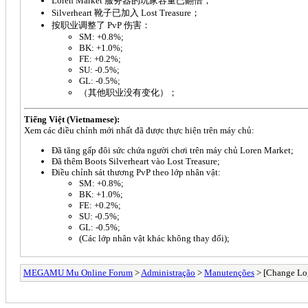
Loren Market 服务器的玩家容量已翻倍；
Silverheart 靴子已加入 Lost Treasure；
按职业调整了 PvP 伤害：
SM: +0.8%;
BK: +1.0%;
FE: +0.2%;
SU: -0.5%;
GL: -0.5%;
（其他职业没有变化）；
Tiếng Việt (Vietnamese):
Xem các điều chỉnh mới nhất đã được thực hiện trên máy chủ:
Đã tăng gấp đôi sức chứa người chơi trên máy chủ Loren Market;
Đã thêm Boots Silverheart vào Lost Treasure;
Điều chỉnh sát thương PvP theo lớp nhân vật:
SM: +0.8%;
BK: +1.0%;
FE: +0.2%;
SU: -0.5%;
GL: -0.5%;
(Các lớp nhân vật khác không thay đổi);
MEGAMU Mu Online Forum
>
Administração
>
Manutenções
> [Change Log