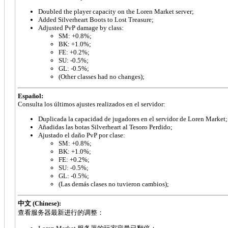
Doubled the player capacity on the Loren Market server;
Added Silverheart Boots to Lost Treasure;
Adjusted PvP damage by class:
SM: +0.8%;
BK: +1.0%;
FE: +0.2%;
SU: -0.5%;
GL: -0.5%;
(Other classes had no changes);
Español:
Consulta los últimos ajustes realizados en el servidor:
Duplicada la capacidad de jugadores en el servidor de Loren Market;
Añadidas las botas Silverheart al Tesoro Perdido;
Ajustado el daño PvP por clase:
SM: +0.8%;
BK: +1.0%;
FE: +0.2%;
SU: -0.5%;
GL: -0.5%;
(Las demás clases no tuvieron cambios);
中文 (Chinese):
查看服务器最新进行的调整：