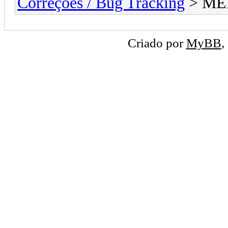
Correções / Bug Tracking
> ME
Criado por
MyBB
,